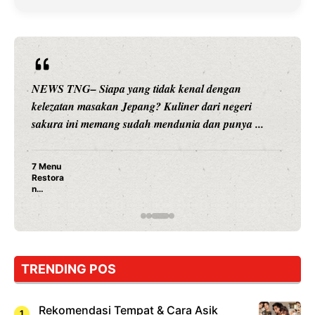
NEWS TNG– Siapa sangka, dua nama besar di duni
hiburan, Nunung Srimulat dan Vicky Prasetyo, kini
.
merambah dunia kuliner dengan ...
Nunung Srimulat & Vicky Prasetyo Buka Restoran
Ayam Panggang! Cuma Rp 15 Ribu, Resep
Rahasia Mami Bikin Nagih!
TRENDING POS
Rekomendasi Tempat & Cara Asik