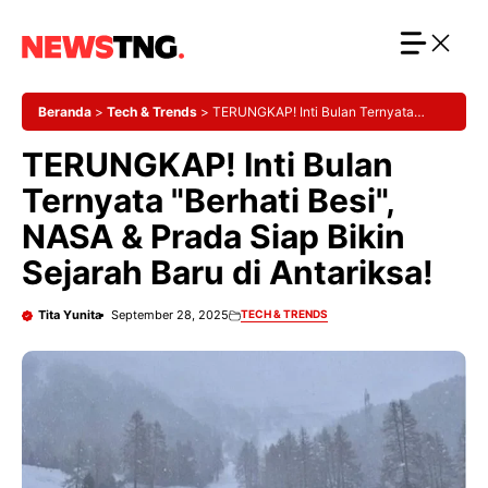
Langsung
ke
isi
Beranda
>
Tech & Trends
>
TERUNGKAP! Inti Bulan Ternyata
"Berhati Besi", NASA & Prada Siap Bikin Sejarah Baru di Antariksa!
TERUNGKAP! Inti Bulan
Ternyata "Berhati Besi",
NASA & Prada Siap Bikin
Sejarah Baru di Antariksa!
Tita Yunita
September 28, 2025
TECH & TRENDS