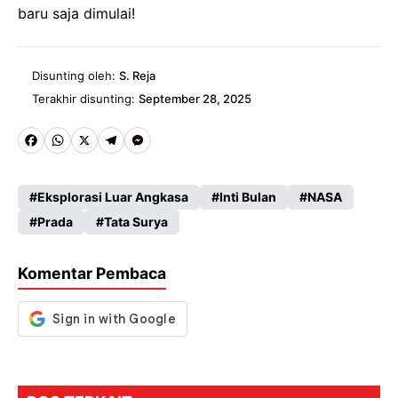
baru saja dimulai!
Disunting oleh:
S. Reja
Terakhir disunting:
September 28, 2025
Fa
W
X
Te
M
ce
ha
le
es
Eksplorasi Luar Angkasa
Inti Bulan
NASA
b
ts
gr
se
Prada
Tata Surya
o
A
a
n
o
p
m
g
Komentar Pembaca
k
p
er