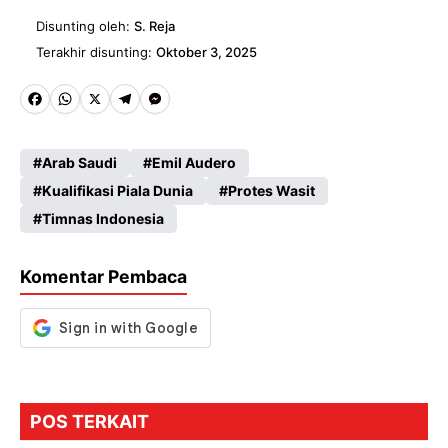
Disunting oleh:
S. Reja
Terakhir disunting:
Oktober 3, 2025
Fa
W
X
Te
M
ce
ha
le
es
Arab Saudi
Emil Audero
b
ts
gr
se
Kualifikasi Piala Dunia
Protes Wasit
o
A
a
n
Timnas Indonesia
o
p
m
g
k
p
er
Komentar Pembaca
POS TERKAIT