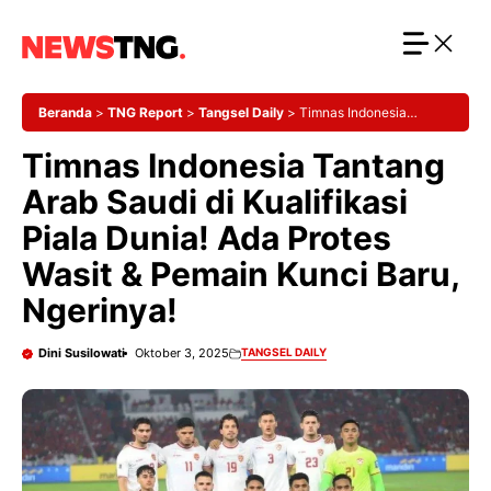
Langsung
ke
isi
Beranda
>
TNG Report
>
Tangsel Daily
>
Timnas Indonesia
Tantang Arab Saudi di Kualifikasi Piala Dunia! Ada Protes Wasit &
Timnas Indonesia Tantang
Pemain Kunci Baru, Ngerinya!
Arab Saudi di Kualifikasi
Piala Dunia! Ada Protes
Wasit & Pemain Kunci Baru,
Ngerinya!
Dini Susilowati
Oktober 3, 2025
TANGSEL DAILY