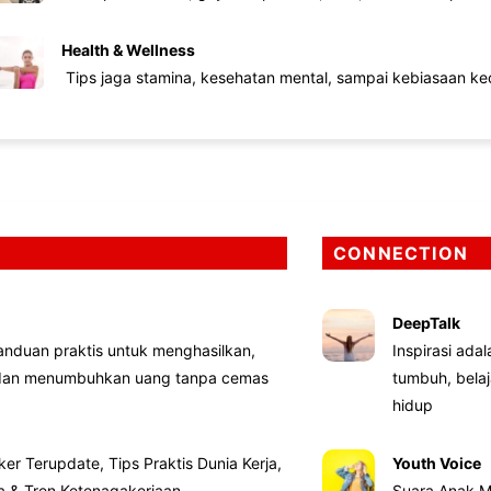
Health & Wellness
Tips jaga stamina, kesehatan mental, sampai kebiasaan kec
CONNECTION
DeepTalk
nduan praktis untuk menghasilkan,
Inspirasi ada
 dan menumbuhkan uang tanpa cemas
tumbuh, bela
hidup
ker Terupdate, Tips Praktis Dunia Kerja,
Youth Voice
ta & Tren Ketenagakerjaan
Suara Anak M