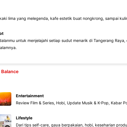
 kaki lima yang melegenda, kafe estetik buat nongkrong, sampai kuline
ot
lanmu untuk menjelajahi setiap sudut menarik di Tangerang Raya, d
alamnya.
e Balance
Entertainment
Review Film & Series, Hobi, Update Musik & K-Pop, Kabar P
Lifestyle
Dari tips self-care, gaya berpakaian, hobi, keseharian produk