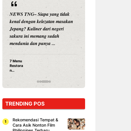
iapa yang tidak
NEWS TNG– Siapa sangka, dua
 kelezatan masakan
nama besar di dunia hiburan,
er dari negeri
Nunung Srimulat dan Vicky
emang sudah
Prasetyo, kini merambah dunia
 punya ...
kuliner dengan ...
Nunung Srimulat & Vicky
Prasetyo Buka Restoran
Ayam Panggang! Cuma Rp
15 Ribu, Resep Rahasia
Mami Bikin Nagih!
TRENDING POS
Rekomendasi Tempat &
Cara Asik Nonton Film
Philippines Terbaru