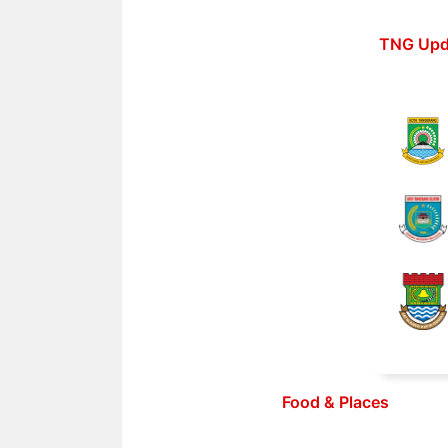
Langsung
ke
TNG Upd
isi
Food & Places