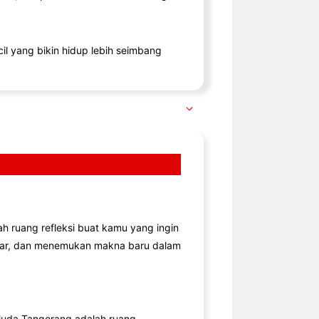
il yang bikin hidup lebih seimbang
lah ruang refleksi buat kamu yang ingin
jar, dan menemukan makna baru dalam
uda Tangerang adalah ruang