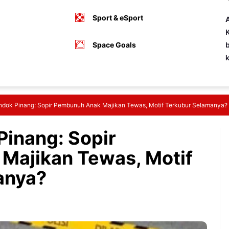
Sport & eSport
A
K
Space Goals
b
ndok Pinang: Sopir Pembunuh Anak Majikan Tewas, Motif Terkubur Selamanya?
Pinang: Sopir
Majikan Tewas, Motif
anya?