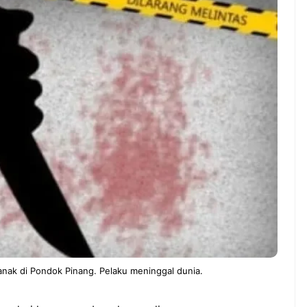
NEWS TNG– Pernah gak sih
NEWS TNG– S
kamu mulai ngerjain sesuatu cuma
kenal dengan
buat iseng-iseng, eh ternyata malah
Jepang? Kulin
jadi peluang bisnis yang
sakura ini m
menguntungkan? ...
mendunia dan
7 Menu
Dari Iseng Jadi Cuan: Kisah
Restora
TUM_ATUL yang Ubah
n
Hampers Jadi Bisnis Kece
Jepang
yang
Wajib
Dicoba,
Bukan
Cuma
Sushi!
anak di Pondok Pinang. Pelaku meninggal dunia.