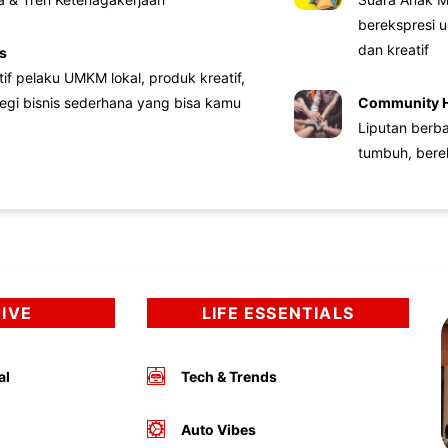
berekspresi u
dan kreatif
s
atif pelaku UMKM lokal, produk kreatif,
tegi bisnis sederhana yang bisa kamu
Community 
Liputan berb
tumbuh, bere
DIVE
LIFE ESSENTIALS
al
Tech & Trends
Auto Vibes