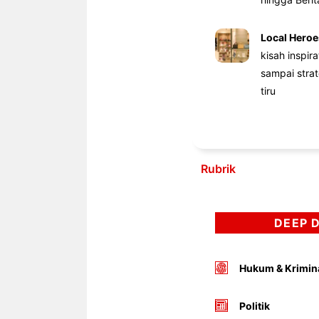
Local Heroe
kisah inspir
sampai stra
tiru
Rubrik
DEEP 
Hukum & Krimin
Politik