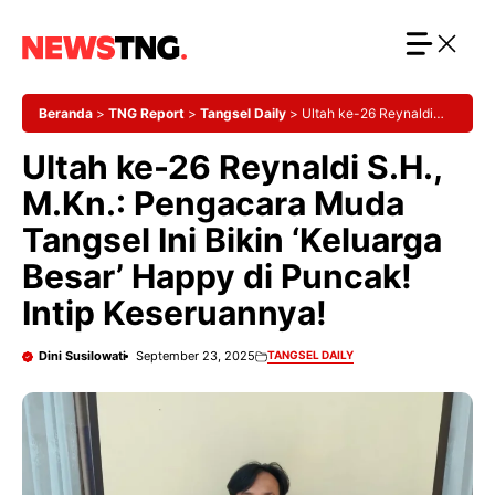
Langsung
ke
isi
Beranda
>
TNG Report
>
Tangsel Daily
>
Ultah ke-26 Reynaldi
S.H., M.Kn.: Pengacara Muda Tangsel Ini Bikin ‘Keluarga Besar’
Ultah ke-26 Reynaldi S.H.,
Happy di Puncak! Intip Keseruannya!
M.Kn.: Pengacara Muda
Tangsel Ini Bikin ‘Keluarga
Besar’ Happy di Puncak!
Intip Keseruannya!
Dini Susilowati
September 23, 2025
TANGSEL DAILY