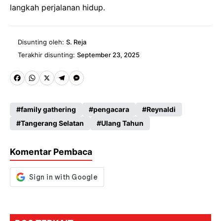
langkah perjalanan hidup.
Disunting oleh:
S. Reja
Terakhir disunting:
September 23, 2025
Fa
W
X
Te
M
ce
ha
le
es
family gathering
pengacara
Reynaldi
b
ts
gr
se
Tangerang Selatan
Ulang Tahun
o
A
a
n
o
p
m
g
Komentar Pembaca
k
p
er