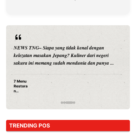
NEWS TNG– Siapa sangka, dua nama besar di du
i
hiburan, Nunung Srimulat dan Vicky Prasetyo, kin
...
merambah dunia kuliner dengan ...
Nunung Srimulat & Vicky Prasetyo Buka Resto
Ayam Panggang! Cuma Rp 15 Ribu, Resep
Rahasia Mami Bikin Nagih!
TRENDING POS