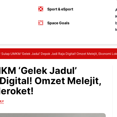
Sport & eSport
A
K
Space Goals
b
Sulap UMKM ‘Gelek Jadul’ Depok Jadi Raja Digital! Omzet Melejit, Ekonomi Lok
KM ‘Gelek Jadul’
Digital! Omzet Melejit,
eroket!
ILY