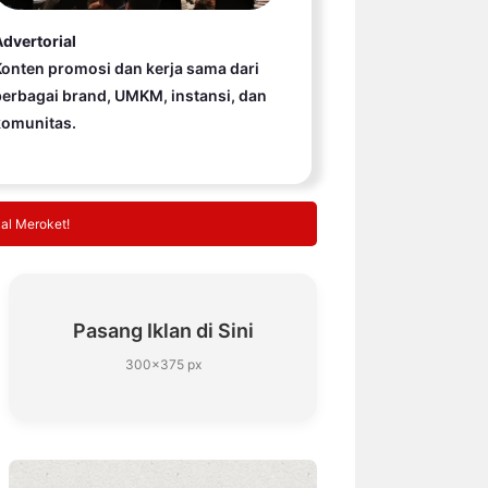
dvertorial
onten promosi dan kerja sama dari
erbagai brand, UMKM, instansi, dan
komunitas.
al Meroket!
Pasang Iklan di Sini
300×375 px