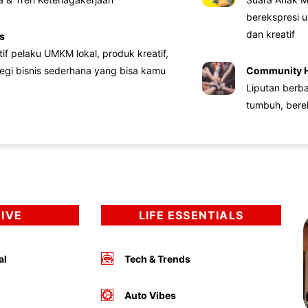
berekspresi u
dan kreatif
s
atif pelaku UMKM lokal, produk kreatif,
tegi bisnis sederhana yang bisa kamu
Community 
Liputan berb
tumbuh, bere
DIVE
LIFE ESSENTIALS
al
Tech & Trends
Auto Vibes