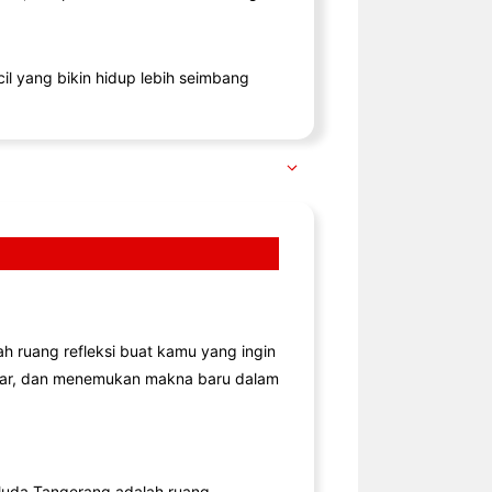
il yang bikin hidup lebih seimbang
lah ruang refleksi buat kamu yang ingin
jar, dan menemukan makna baru dalam
uda Tangerang adalah ruang