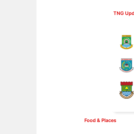
Langsung
ke
TNG Upd
isi
Food & Places