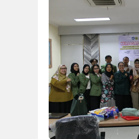
NEWS TNG– Siapa sangka, dua
NEWS TNG– Ba
nama besar di dunia hiburan,
Menyambut perg
Nunung Srimulat dan Vicky
2026, restoran a
Prasetyo, kini merambah dunia
Kakkoii All Yo
kuliner dengan ...
menghadirkan ..
Nunung Srimulat & Vicky
Sambut
Prasetyo Buka Restoran
Bandung
Ayam Panggang! Cuma Rp
You Can
15 Ribu, Resep Rahasia
145.00
Mami Bikin Nagih!