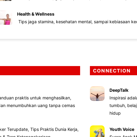
Health & Wellness
Tips jaga stamina, kesehatan mental, sampai kebiasaan kec
CONNECTION
DeepTalk
nduan praktis untuk menghasilkan,
Inspirasi ada
 dan menumbuhkan uang tanpa cemas
tumbuh, bela
hidup
ker Terupdate, Tips Praktis Dunia Kerja,
Youth Voice
ta & Tren Ketenagakerjaan
Suara Anak M