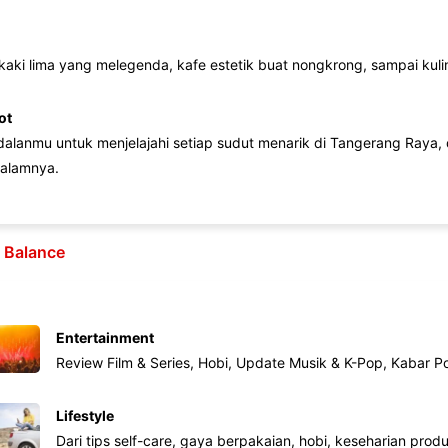
 kaki lima yang melegenda, kafe estetik buat nongkrong, sampai kuline
ot
lanmu untuk menjelajahi setiap sudut menarik di Tangerang Raya, d
alamnya.
e Balance
Entertainment
Review Film & Series, Hobi, Update Musik & K-Pop, Kabar P
Lifestyle
Dari tips self-care, gaya berpakaian, hobi, keseharian produk