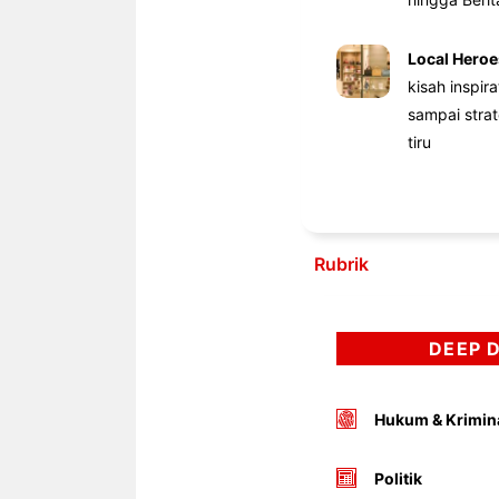
Local Heroe
kisah inspir
sampai stra
tiru
Rubrik
DEEP 
Hukum & Krimin
Politik