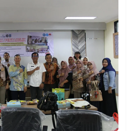
ndung –
NEWS TNG– Pernah gak sih
antian tahun
kamu mulai ngerjain sesuatu cuma
ll you can eat
buat iseng-iseng, eh ternyata malah
u Can Eat Bandung
jadi peluang bisnis yang
.
menguntungkan? ...
 2026, Kakkoii
Dari Iseng Jadi Cuan: Kisah
 Hadirkan Pesta All
TUM_ATUL yang Ubah
 Eat Mulai Rp
Hampers Jadi Bisnis Kece
0