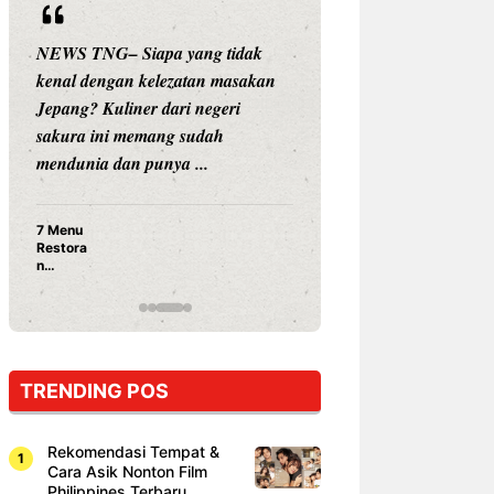
NEWS TNG– Siapa yang tidak
NEWS TNG– Siap
kenal dengan kelezatan masakan
nama besar di dun
Jepang? Kuliner dari negeri
Nunung Srimulat 
sakura ini memang sudah
Prasetyo, kini m
mendunia dan punya ...
kuliner dengan ...
7 Menu
Nunung S
Restora
Prasetyo
n
Ayam Pa
Jepang
15 Ribu,
yang
Mami Bik
Wajib
Dicoba,
Bukan
Cuma
TRENDING POS
Sushi!
Rekomendasi Tempat &
Cara Asik Nonton Film
Philippines Terbaru