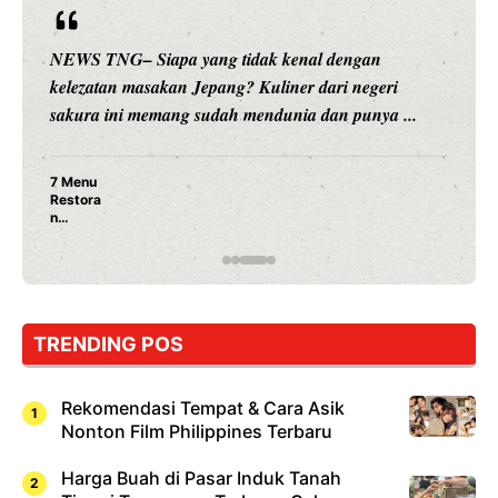
NEWS TNG– Siapa sangka, dua nama besar di dunia
hiburan, Nunung Srimulat dan Vicky Prasetyo, kini
merambah dunia kuliner dengan ...
Nunung Srimulat & Vicky Prasetyo Buka Restoran
Ayam Panggang! Cuma Rp 15 Ribu, Resep
Rahasia Mami Bikin Nagih!
TRENDING POS
Rekomendasi Tempat & Cara Asik
Nonton Film Philippines Terbaru
Harga Buah di Pasar Induk Tanah