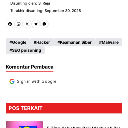
Disunting oleh:
S. Reja
Terakhir disunting:
September 30, 2025
Fa
W
X
Te
M
ce
ha
le
es
Google
Hacker
Keamanan Siber
Malware
b
ts
gr
se
SEO poisoning
o
A
a
n
o
p
m
g
Komentar Pembaca
k
p
er
POS TERKAIT