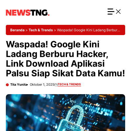
Langsung
ke
isi
Beranda
>
Tech & Trends
>
Waspada! Google Kini Ladang Berburu
Hacker, Link Download Aplikasi Palsu Siap Sikat Data Kamu!
Waspada! Google Kini
Ladang Berburu Hacker,
Link Download Aplikasi
Palsu Siap Sikat Data Kamu!
Tita Yunita
Oktober 1, 2025
TECH & TRENDS