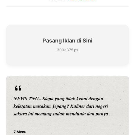
Pasang Iklan di Sini
300×375 px
l dengan
NEWS TNG– Siapa sangka, dua nama bes
ari negeri
hiburan, Nunung Srimulat dan Vicky Pras
an punya ...
merambah dunia kuliner dengan ...
Nunung Srimulat & Vicky Prasetyo 