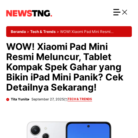
Langsung
ke
isi
Beranda
>
Tech & Trends
>
WOW! Xiaomi Pad Mini Resmi
Meluncur, Tablet Kompak Spek Gahar yang Bikin iPad Mini Panik?
WOW! Xiaomi Pad Mini
Cek Detailnya Sekarang!
Resmi Meluncur, Tablet
Kompak Spek Gahar yang
Bikin iPad Mini Panik? Cek
Detailnya Sekarang!
Tita Yunita
September 27, 2025
TECH & TRENDS