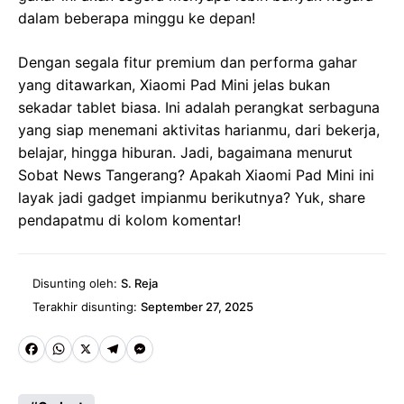
dalam beberapa minggu ke depan!
Dengan segala fitur premium dan performa gahar
yang ditawarkan, Xiaomi Pad Mini jelas bukan
sekadar tablet biasa. Ini adalah perangkat serbaguna
yang siap menemani aktivitas harianmu, dari bekerja,
belajar, hingga hiburan. Jadi, bagaimana menurut
Sobat News Tangerang? Apakah Xiaomi Pad Mini ini
layak jadi gadget impianmu berikutnya? Yuk, share
pendapatmu di kolom komentar!
Disunting oleh:
S. Reja
Terakhir disunting:
September 27, 2025
Fa
W
X
Te
M
ce
ha
le
es