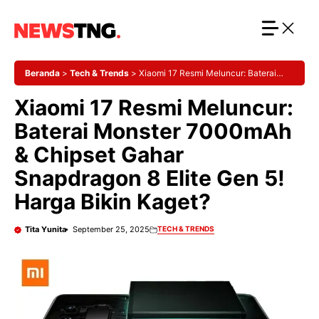
Langsung
ke
isi
Beranda
>
Tech & Trends
>
Xiaomi 17 Resmi Meluncur: Baterai
Monster 7000mAh & Chipset Gahar Snapdragon 8 Elite Gen 5!
Xiaomi 17 Resmi Meluncur:
Harga Bikin Kaget?
Baterai Monster 7000mAh
& Chipset Gahar
Snapdragon 8 Elite Gen 5!
Harga Bikin Kaget?
Tita Yunita
September 25, 2025
TECH & TRENDS