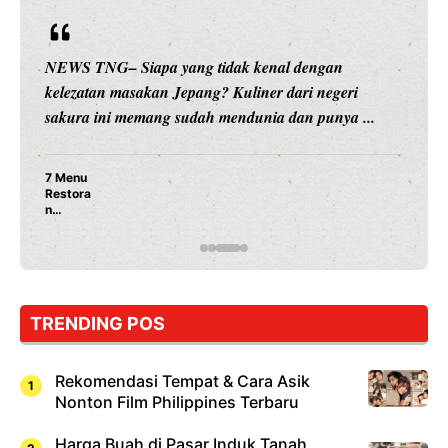
ang tidak kenal dengan
NEWS TNG– Siapa sangk
Jepang? Kuliner dari negeri
hiburan, Nunung Srimul
sudah mendunia dan punya ...
merambah dunia kuliner
Nunung Srimula
Ayam Panggang!
Rahasia Mami Bi
TRENDING POS
Rekomendasi Tempat & Cara Asik
Nonton Film Philippines Terbaru
Harga Buah di Pasar Induk Tanah