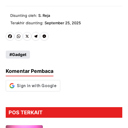
Disunting oleh:
S. Reja
Terakhir disunting:
September 25, 2025
Fa
W
X
Te
M
ce
ha
le
es
Gadget
b
ts
gr
se
o
A
a
n
Komentar Pembaca
o
p
m
g
k
p
er
POS TERKAIT