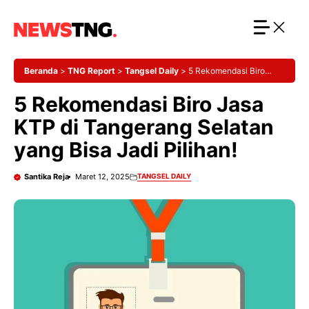
Langsung
ke
isi
Beranda
>
TNG Report
>
Tangsel Daily
>
5 Rekomendasi Biro
Jasa KTP di Tangerang Selatan yang Bisa Jadi Pilihan!
5 Rekomendasi Biro Jasa
KTP di Tangerang Selatan
yang Bisa Jadi Pilihan!
Santika Reja
Maret 12, 2025
TANGSEL DAILY