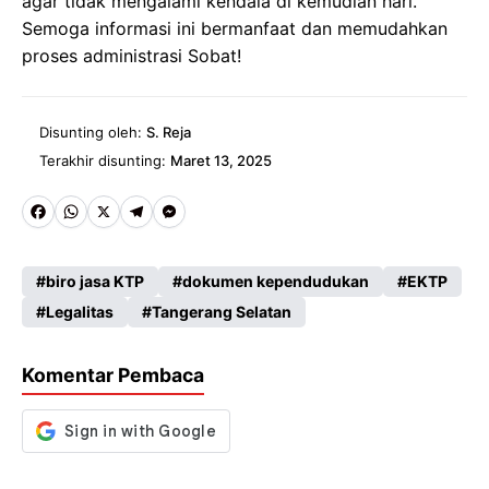
agar tidak mengalami kendala di kemudian hari.
Semoga informasi ini bermanfaat dan memudahkan
proses administrasi Sobat!
Disunting oleh:
S. Reja
Terakhir disunting:
Maret 13, 2025
Fa
W
X
Te
M
ce
ha
le
es
biro jasa KTP
dokumen kependudukan
EKTP
b
ts
gr
se
Legalitas
Tangerang Selatan
o
A
a
n
o
p
m
g
Komentar Pembaca
k
p
er