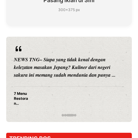
Pasang Iklan di Sini
300×375 px
Siapa yang tidak kenal dengan
NEWS TNG– Siap
asakan Jepang? Kuliner dari negeri
hiburan, Nunung
memang sudah mendunia dan punya ...
merambah dunia 
Nunung
Ayam P
Rahasi