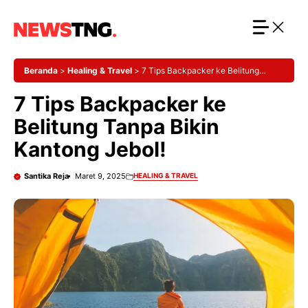
Langsung
ke
isi
Beranda
>
Healing & Travel
>
7 Tips Backpacker ke Belitung
Tanpa Bikin Kantong Jebol!
7 Tips Backpacker ke
Belitung Tanpa Bikin
Kantong Jebol!
Santika Reja
Maret 9, 2025
HEALING & TRAVEL