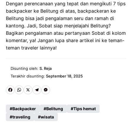
Dengan perencanaan yang tepat dan mengikuti 7 tips
backpacker ke Belitung di atas, backpackeran ke
Belitung bisa jadi pengalaman seru dan ramah di
kantong. Jadi, Sobat siap menjelajahi Belitung?
Bagikan pengalaman atau pertanyaan Sobat di kolom
komentar, ya! Jangan lupa share artikel ini ke teman-
teman traveler lainnya!
Disunting oleh:
S. Reja
Terakhir disunting:
September 18, 2025
Fa
W
X
Te
M
ce
ha
le
es
Backpacker
Belitung
Tips hemat
b
ts
gr
se
traveling
wisata
o
A
a
n
o
p
m
g