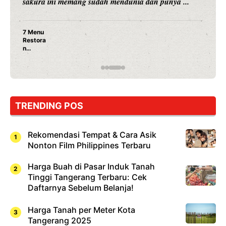
an punya ...
merambah dunia kuliner dengan ...
Nunung Srimulat & Vicky Prasetyo 
Ayam Panggang! Cuma Rp 15 Ribu,
Rahasia Mami Bikin Nagih!
TRENDING POS
Rekomendasi Tempat & Cara Asik
Nonton Film Philippines Terbaru
Harga Buah di Pasar Induk Tanah
Tinggi Tangerang Terbaru: Cek
Daftarnya Sebelum Belanja!
Harga Tanah per Meter Kota
Tangerang 2025