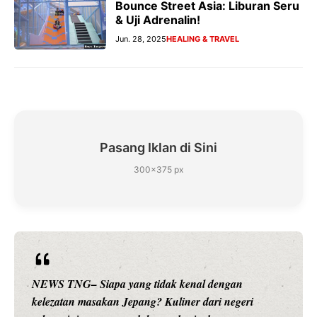
Bounce Street Asia: Liburan Seru
& Uji Adrenalin!
Jun. 28, 2025
HEALING & TRAVEL
Pasang Iklan di Sini
300×375 px
l dengan
NEWS TNG– Siapa sangka, dua nama bes
ari negeri
hiburan, Nunung Srimulat dan Vicky Pras