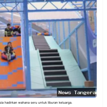
nah gak sih
NEWS TNG– Siapa yang tidak
jain sesuatu cuma
kenal dengan kelezatan masakan
, eh ternyata malah
Jepang? Kuliner dari negeri
nis yang
sakura ini memang sudah
 ...
mendunia dan punya ...
7 Menu
eng Jadi Cuan: Kisah
Restora
UL yang Ubah
n
s Jadi Bisnis Kece
Jepang
yang
Wajib
Dicoba,
Bukan
Cuma
Sushi!
ia hadirkan wahana seru untuk liburan keluarga.