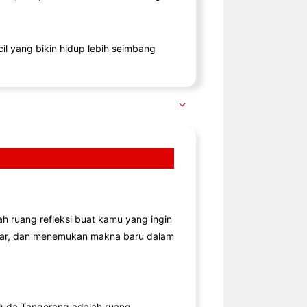
il yang bikin hidup lebih seimbang
lah ruang refleksi buat kamu yang ingin
jar, dan menemukan makna baru dalam
uda Tangerang adalah ruang