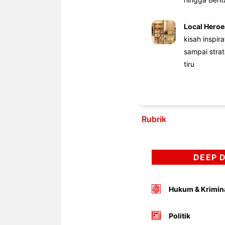
Local Heroe
kisah inspir
sampai stra
tiru
Rubrik
DEEP 
Hukum & Krimin
Politik