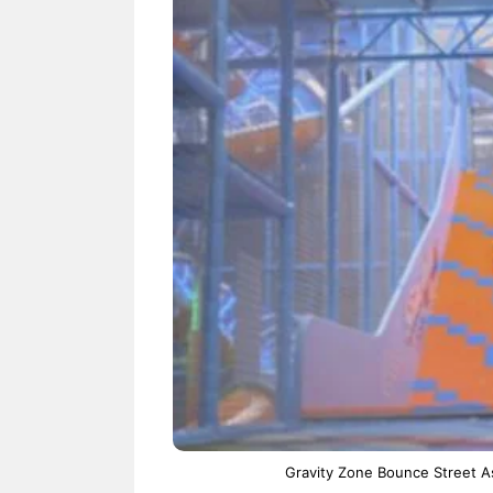
NEWS TNG– Bandung –
NEWS TNG– Per
Menyambut pergantian tahun
kamu mulai nger
2026, restoran all you can eat
buat iseng-iseng
Kakkoii All You Can Eat Bandung
jadi peluang bis
menghadirkan ...
menguntungkan?
Sambut 2026, Kakkoii
Dari Is
Bandung Hadirkan Pesta All
TUM_AT
You Can Eat Mulai Rp
Hamper
145.000
Gravity Zone Bounce Street As