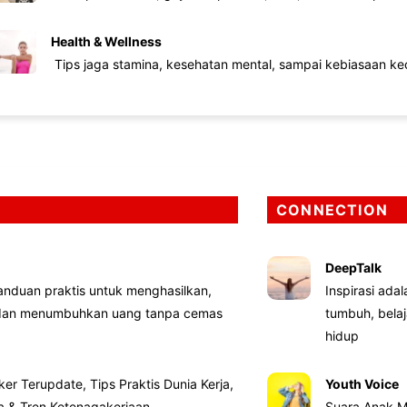
Health & Wellness
Tips jaga stamina, kesehatan mental, sampai kebiasaan kec
CONNECTION
DeepTalk
nduan praktis untuk menghasilkan,
Inspirasi ada
 dan menumbuhkan uang tanpa cemas
tumbuh, bela
hidup
ker Terupdate, Tips Praktis Dunia Kerja,
Youth Voice
ta & Tren Ketenagakerjaan
Suara Anak M