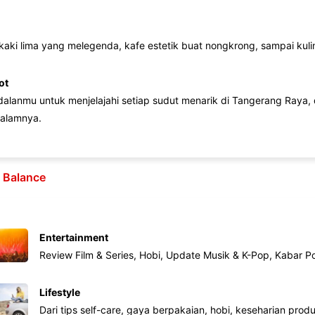
 kaki lima yang melegenda, kafe estetik buat nongkrong, sampai kuline
ot
lanmu untuk menjelajahi setiap sudut menarik di Tangerang Raya, d
alamnya.
e Balance
Entertainment
Review Film & Series, Hobi, Update Musik & K-Pop, Kabar P
Lifestyle
Dari tips self-care, gaya berpakaian, hobi, keseharian produk