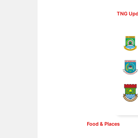
Langsung
ke
TNG Upd
isi
Food & Places