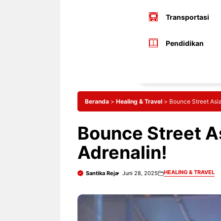
Transportasi
Pendidikan
Beranda
>
Healing & Travel
>
Bounce Street Asia
Bounce Street As
Adrenalin!
HEALING & TRAVEL
Santika Reja
Juni 28, 2025