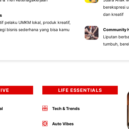
berekspresi u
dan kreatif
s
atif pelaku UMKM lokal, produk kreatif,
tegi bisnis sederhana yang bisa kamu
Community 
Liputan berb
tumbuh, bere
DIVE
LIFE ESSENTIALS
al
Tech & Trends
Auto Vibes