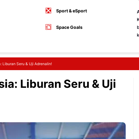
Sport & eSport
A
K
Space Goals
b
: Liburan Seru & Uji Adrenalin!
ia: Liburan Seru & Uji