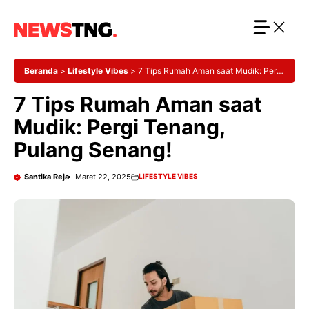
Langsung
ke
isi
Beranda
>
Lifestyle Vibes
>
7 Tips Rumah Aman saat Mudik: Pergi
Tenang, Pulang Senang!
7 Tips Rumah Aman saat
Mudik: Pergi Tenang,
Pulang Senang!
Santika Reja
Maret 22, 2025
LIFESTYLE VIBES