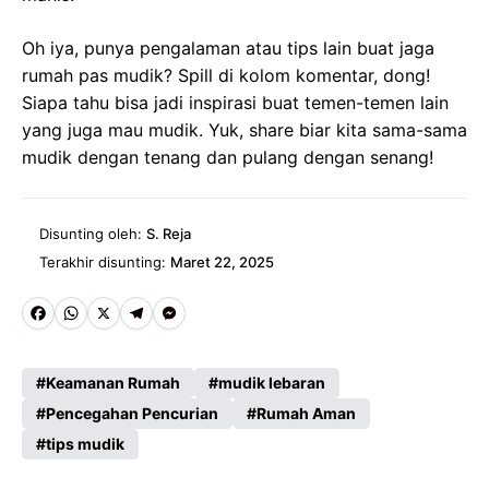
Oh iya, punya pengalaman atau tips lain buat jaga
rumah pas mudik? Spill di kolom komentar, dong!
Siapa tahu bisa jadi inspirasi buat temen-temen lain
yang juga mau mudik. Yuk, share biar kita sama-sama
mudik dengan tenang dan pulang dengan senang!
Disunting oleh:
S. Reja
Terakhir disunting:
Maret 22, 2025
Fa
W
X
Te
M
ce
ha
le
es
Keamanan Rumah
mudik lebaran
b
ts
gr
se
Pencegahan Pencurian
Rumah Aman
o
A
a
n
tips mudik
o
p
m
g