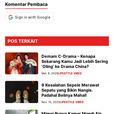
k
p
er
Komentar Pembaca
POS TERKAIT
Demam C-Drama – Kenapa
Sekarang Kamu Jadi Lebih Sering
‘Oling’ ke Drama China?
Mei. 8, 2026
LIFESTYLE VIBES
9 Kesalahan Sepele Merawat
Sepatu yang Bikin Nangis.
Padahal Belinya Mahal!
Nov. 15, 2025
LIFESTYLE VIBES
Mimpi Punya Kamar Mandi Ala