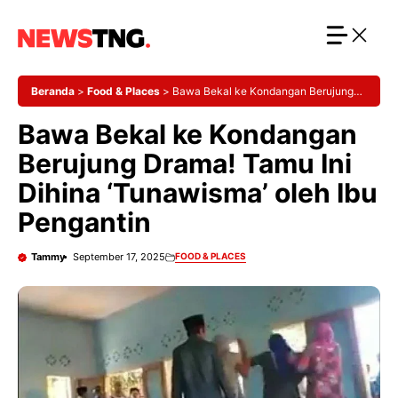
Langsung
ke
isi
Beranda
>
Food & Places
>
Bawa Bekal ke Kondangan Berujung
Drama! Tamu Ini Dihina ‘Tunawisma’ oleh Ibu Pengantin
Bawa Bekal ke Kondangan
Berujung Drama! Tamu Ini
Dihina ‘Tunawisma’ oleh Ibu
Pengantin
Tammy
September 17, 2025
FOOD & PLACES