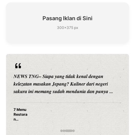
Pasang Iklan di Sini
300×375 px
NEWS TNG– Siapa sangka, dua nama besar di dunia
hiburan, Nunung Srimulat dan Vicky Prasetyo, kini
merambah dunia kuliner dengan ...
Nunung Srimulat & Vicky Prasetyo Buka Restoran
Ayam Panggang! Cuma Rp 15 Ribu, Resep
Rahasia Mami Bikin Nagih!