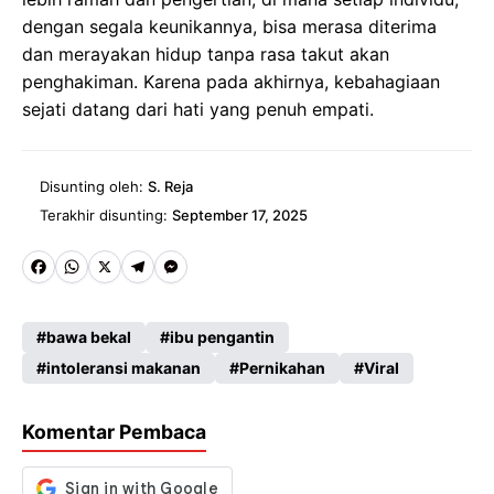
dengan segala keunikannya, bisa merasa diterima
dan merayakan hidup tanpa rasa takut akan
penghakiman. Karena pada akhirnya, kebahagiaan
sejati datang dari hati yang penuh empati.
Disunting oleh:
S. Reja
Terakhir disunting:
September 17, 2025
Fa
W
X
Te
M
ce
ha
le
es
bawa bekal
ibu pengantin
b
ts
gr
se
intoleransi makanan
Pernikahan
Viral
o
A
a
n
o
p
m
g
Komentar Pembaca
k
p
er