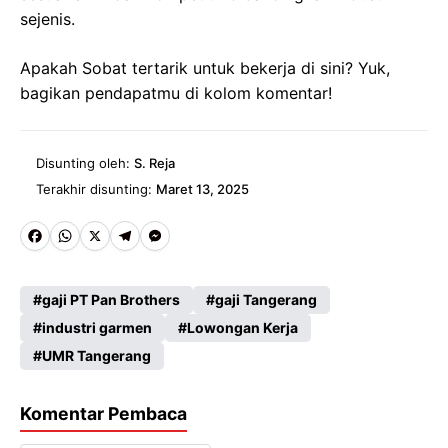
sejenis.
Apakah Sobat tertarik untuk bekerja di sini? Yuk,
bagikan pendapatmu di kolom komentar!
Disunting oleh:
S. Reja
Terakhir disunting:
Maret 13, 2025
Fa
W
X
Te
M
ce
ha
le
es
gaji PT Pan Brothers
gaji Tangerang
b
ts
gr
se
industri garmen
Lowongan Kerja
o
A
a
n
UMR Tangerang
o
p
m
g
k
p
er
Komentar Pembaca