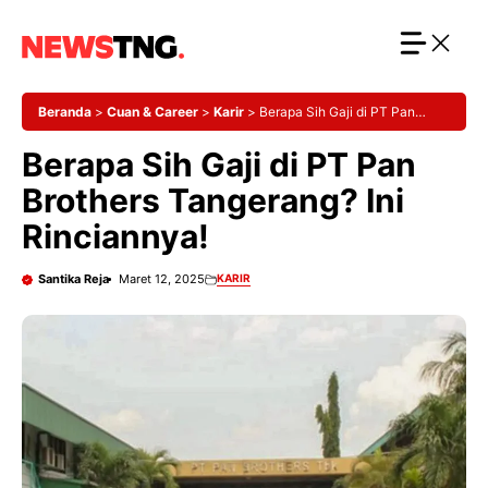
Langsung
ke
isi
Beranda
>
Cuan & Career
>
Karir
>
Berapa Sih Gaji di PT Pan
Brothers Tangerang? Ini Rinciannya!
Berapa Sih Gaji di PT Pan
Brothers Tangerang? Ini
Rinciannya!
Santika Reja
Maret 12, 2025
KARIR