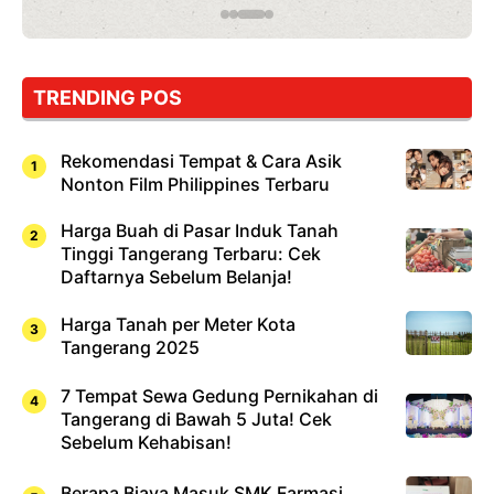
yang
Wajib
Dicoba,
Bukan
Cuma
TRENDING POS
Sushi!
Rekomendasi Tempat & Cara Asik
Nonton Film Philippines Terbaru
Harga Buah di Pasar Induk Tanah
Tinggi Tangerang Terbaru: Cek
Daftarnya Sebelum Belanja!
Harga Tanah per Meter Kota
Tangerang 2025
7 Tempat Sewa Gedung Pernikahan di
Tangerang di Bawah 5 Juta! Cek
Sebelum Kehabisan!
Berapa Biaya Masuk SMK Farmasi