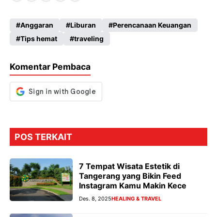
ce
ha
le
es
Anggaran
Liburan
Perencanaan Keuangan
b
ts
gr
se
Tips hemat
traveling
o
A
a
n
o
p
m
g
Komentar Pembaca
k
p
er
POS TERKAIT
7 Tempat Wisata Estetik di
Tangerang yang Bikin Feed
Instagram Kamu Makin Kece
Des. 8, 2025
HEALING & TRAVEL