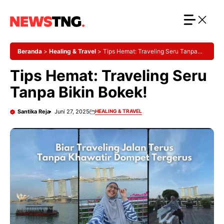
Langsung
ke
isi
Beranda
>
Healing & Travel
>
Tips Hemat: Traveling Seru Tanpa
Bikin Bokek!
Tips Hemat: Traveling Seru
Tanpa Bikin Bokek!
Santika Reja
Juni 27, 2025
HEALING & TRAVEL