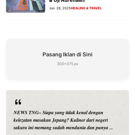
& Uji Adrenalin!
Jun. 28, 2025
HEALING & TRAVEL
Pasang Iklan di Sini
300×375 px
NEWS TNG– Siapa sangka, dua nama besar di dunia
hiburan, Nunung Srimulat dan Vicky Prasetyo, kini
merambah dunia kuliner dengan ...