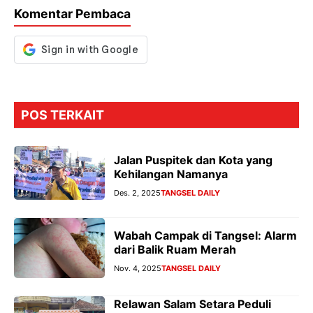
o
p
m
g
Komentar Pembaca
k
p
er
POS TERKAIT
Jalan Puspitek dan Kota yang
Kehilangan Namanya
Des. 2, 2025
TANGSEL DAILY
Wabah Campak di Tangsel: Alarm
dari Balik Ruam Merah
Nov. 4, 2025
TANGSEL DAILY
Relawan Salam Setara Peduli