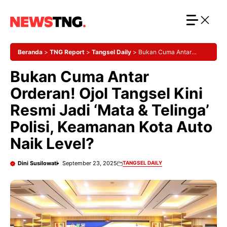
Langsung
ke
isi
Beranda
>
TNG Report
>
Tangsel Daily
>
Bukan Cuma Antar
Orderan! Ojol Tangsel Kini Resmi Jadi ‘Mata & Telinga’ Polisi,
Bukan Cuma Antar
Keamanan Kota Auto Naik Level?
Orderan! Ojol Tangsel Kini
Resmi Jadi ‘Mata & Telinga’
Polisi, Keamanan Kota Auto
Naik Level?
Dini Susilowati
September 23, 2025
TANGSEL DAILY