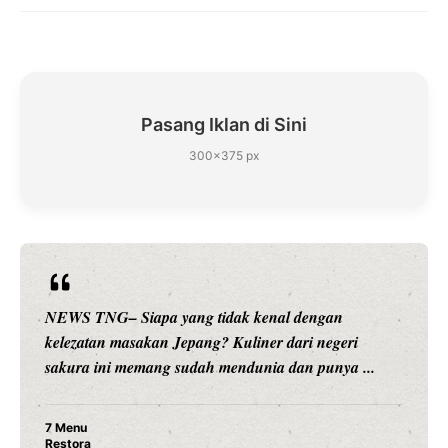
Pasang Iklan di Sini
300×375 px
NEWS TNG– Siapa sangka, dua nama besar di dunia
hiburan, Nunung Srimulat dan Vicky Prasetyo, kini
merambah dunia kuliner dengan ...
Nunung Srimulat & Vicky Prasetyo Buka Restoran
Ayam Panggang! Cuma Rp 15 Ribu, Resep