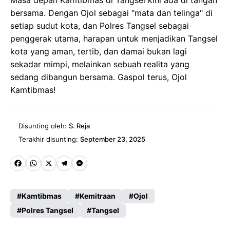
Masa depan Kamtibmas di Tangsel kini ada di tangan
bersama. Dengan Ojol sebagai "mata dan telinga" di
setiap sudut kota, dan Polres Tangsel sebagai
penggerak utama, harapan untuk menjadikan Tangsel
kota yang aman, tertib, dan damai bukan lagi
sekadar mimpi, melainkan sebuah realita yang
sedang dibangun bersama. Gaspol terus, Ojol
Kamtibmas!
Disunting oleh:
S. Reja
Terakhir disunting:
September 23, 2025
Fa
W
X
Te
M
ce
ha
le
es
Kamtibmas
Kemitraan
Ojol
b
ts
gr
se
Polres Tangsel
Tangsel
o
A
a
n