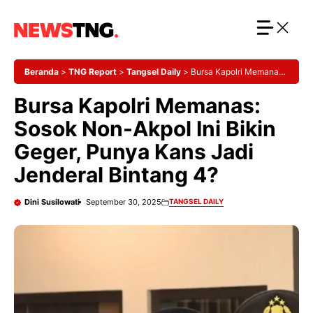
Langsung
ke
isi
Beranda
>
TNG Report
>
Tangsel Daily
>
Bursa Kapolri Memanas:
Sosok Non-Akpol Ini Bikin Geger, Punya Kans Jadi Jenderal
Bursa Kapolri Memanas:
Bintang 4?
Sosok Non-Akpol Ini Bikin
Geger, Punya Kans Jadi
Jenderal Bintang 4?
Dini Susilowati
September 30, 2025
TANGSEL DAILY