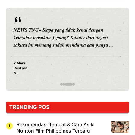
WS TNG– Siapa yang tidak kenal dengan
NEWS T
ezatan masakan Jepang? Kuliner dari negeri
hiburan
kura ini memang sudah mendunia dan punya ...
meramb
enu
tora
pang
ng
ib
oba,
kan
ma
TRENDING POS
hi!
Rekomendasi Tempat & Cara Asik
Nonton Film Philippines Terbaru