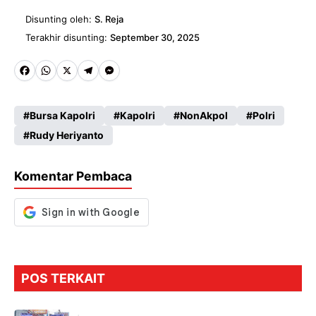
Disunting oleh:
S. Reja
Terakhir disunting:
September 30, 2025
Fa
W
X
Te
M
ce
ha
le
es
Bursa Kapolri
Kapolri
NonAkpol
Polri
b
ts
gr
se
Rudy Heriyanto
o
A
a
n
o
p
m
g
Komentar Pembaca
k
p
er
POS TERKAIT