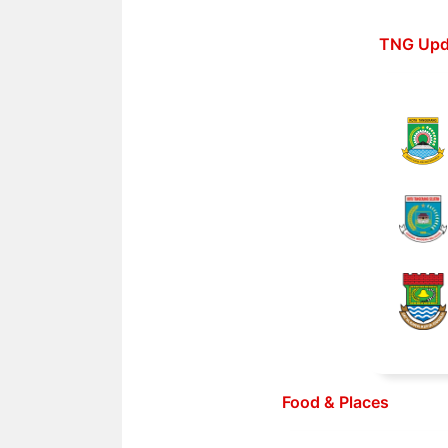
Langsung
ke
TNG Upd
isi
Food & Places