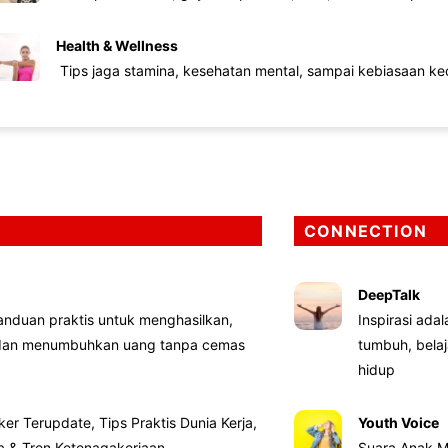
Health & Wellness
Tips jaga stamina, kesehatan mental, sampai kebiasaan kec
CONNECTION
DeepTalk
nduan praktis untuk menghasilkan,
Inspirasi ada
 dan menumbuhkan uang tanpa cemas
tumbuh, bela
hidup
ker Terupdate, Tips Praktis Dunia Kerja,
Youth Voice
ta & Tren Ketenagakerjaan
Suara Anak M