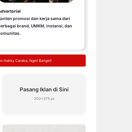
dvertorial
onten promosi dan kerja sama dari
erbagai brand, UMKM, instansi, dan
komunitas.
an Hokky Caraka, Ngeri Banget!
Pasang Iklan di Sini
300×375 px