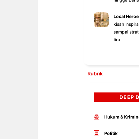
Local Heroe
kisah inspir
sampai stra
tiru
Rubrik
DEEP 
Hukum & Krimin
Politik