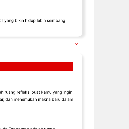
il yang bikin hidup lebih seimbang
lah ruang refleksi buat kamu yang ingin
jar, dan menemukan makna baru dalam
uda Tangerang adalah ruang