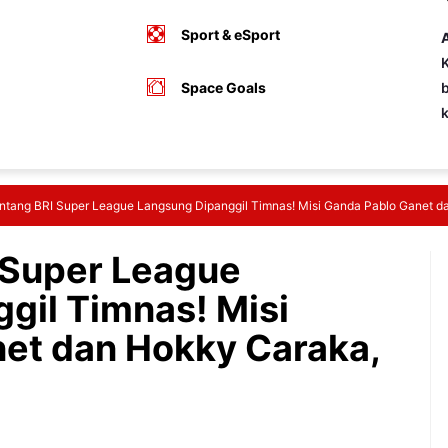
Sport & eSport
A
K
Space Goals
b
ntang BRI Super League Langsung Dipanggil Timnas! Misi Ganda Pablo Ganet d
 Super League
gil Timnas! Misi
et dan Hokky Caraka,