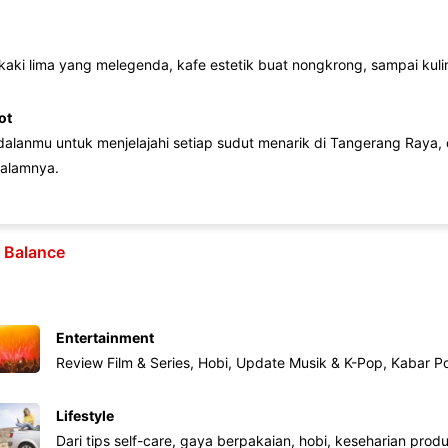
 kaki lima yang melegenda, kafe estetik buat nongkrong, sampai kuline
ot
lanmu untuk menjelajahi setiap sudut menarik di Tangerang Raya, d
alamnya.
e Balance
Entertainment
Review Film & Series, Hobi, Update Musik & K-Pop, Kabar P
Lifestyle
Dari tips self-care, gaya berpakaian, hobi, keseharian produk