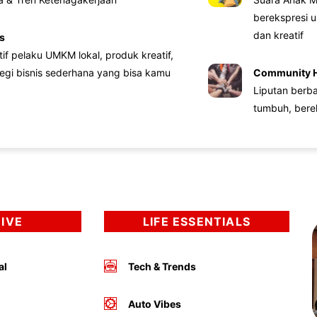
berekspresi u
dan kreatif
s
atif pelaku UMKM lokal, produk kreatif,
tegi bisnis sederhana yang bisa kamu
Community 
Liputan berb
tumbuh, bere
DIVE
LIFE ESSENTIALS
al
Tech & Trends
Auto Vibes