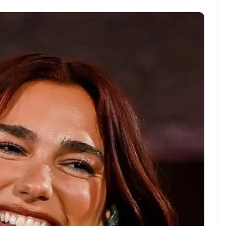
WS TNG– Pernah gak sih
NEWS TNG– Siapa yang 
mu mulai ngerjain sesuatu cuma
kenal dengan kelezatan 
at iseng-iseng, eh ternyata malah
Jepang? Kuliner dari neg
di peluang bisnis yang
sakura ini memang sudah
nguntungkan? ...
mendunia dan punya ...
7 Menu
Dari Iseng Jadi Cuan: Kisah
Restora
TUM_ATUL yang Ubah
n
Hampers Jadi Bisnis Kece
Jepang
yang
Wajib
Dicoba,
Bukan
Cuma
Sushi!