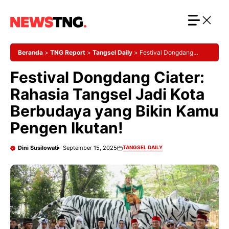
Langsung
ke
isi
Beranda
>
TNG Report
>
Tangsel Daily
>
Festival Dongdang
Ciater: Rahasia Tangsel Jadi Kota Berbudaya yang Bikin Kamu
Festival Dongdang Ciater:
Pengen Ikutan!
Rahasia Tangsel Jadi Kota
Berbudaya yang Bikin Kamu
Pengen Ikutan!
Dini Susilowati
September 15, 2025
TANGSEL DAILY