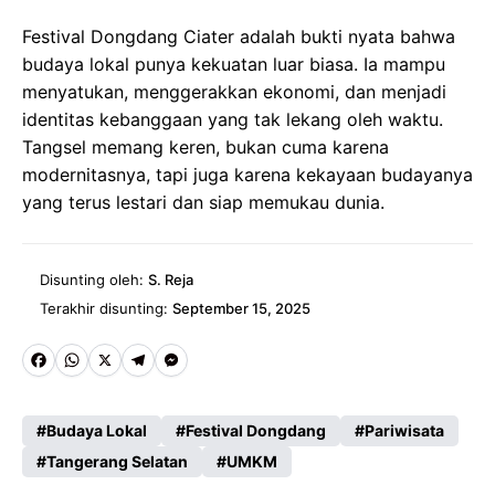
Festival Dongdang Ciater adalah bukti nyata bahwa
budaya lokal punya kekuatan luar biasa. Ia mampu
menyatukan, menggerakkan ekonomi, dan menjadi
identitas kebanggaan yang tak lekang oleh waktu.
Tangsel memang keren, bukan cuma karena
modernitasnya, tapi juga karena kekayaan budayanya
yang terus lestari dan siap memukau dunia.
Disunting oleh:
S. Reja
Terakhir disunting:
September 15, 2025
Fa
W
X
Te
M
ce
ha
le
es
Budaya Lokal
Festival Dongdang
Pariwisata
b
ts
gr
se
Tangerang Selatan
UMKM
o
A
a
n