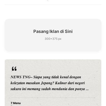
Pasang Iklan di Sini
300×375 px
NEWS TNG– Siapa sangka, dua nama besar di dunia
hiburan, Nunung Srimulat dan Vicky Prasetyo, kini
merambah dunia kuliner dengan ...
Nunung Srimulat & Vicky Prasetyo Buka Restoran