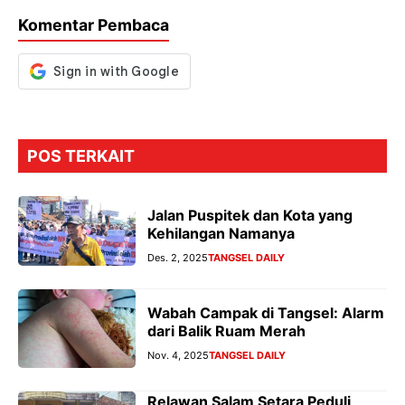
o
p
m
g
Komentar Pembaca
k
p
er
POS TERKAIT
Jalan Puspitek dan Kota yang
Kehilangan Namanya
Des. 2, 2025
TANGSEL DAILY
Wabah Campak di Tangsel: Alarm
dari Balik Ruam Merah
Nov. 4, 2025
TANGSEL DAILY
Relawan Salam Setara Peduli