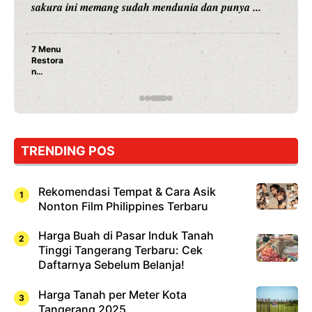
merambah dunia kuliner dengan ...
Nunung Srimulat & Vicky Prasetyo Buka Restoran
Ayam Panggang! Cuma Rp 15 Ribu, Resep
Rahasia Mami Bikin Nagih!
…
TRENDING POS
Rekomendasi Tempat & Cara Asik
Nonton Film Philippines Terbaru
Harga Buah di Pasar Induk Tanah
Tinggi Tangerang Terbaru: Cek
Daftarnya Sebelum Belanja!
Harga Tanah per Meter Kota
Tangerang 2025