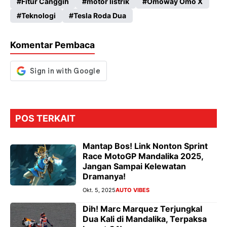
Fitur Canggih
motor listrik
Omoway Omo X
b
ts
gr
se
Teknologi
Tesla Roda Dua
o
A
a
n
o
p
m
g
Komentar Pembaca
k
p
er
POS TERKAIT
Mantap Bos! Link Nonton Sprint
Race MotoGP Mandalika 2025,
Jangan Sampai Kelewatan
Dramanya!
Okt. 5, 2025
AUTO VIBES
Dih! Marc Marquez Terjungkal
Dua Kali di Mandalika, Terpaksa