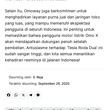
Selain itu, Omoway juga berkomitmen untuk
menghadirkan layanan purna jual dan jaringan toko
yang luas, yang mampu memenuhi ekspektasi
pengguna di seluruh Indonesia. Ini penting untuk
memastikan bahwa pengguna motor listrik Omo X
akan mendapatkan dukungan penuh setelah
pembelian. Antusiasme terhadap ‘Tesla Roda Dua’ ini
sudah sangat tinggi, dan kita semua menantikan
kehadiran resminya di jalanan Indonesia!
Disunting oleh:
S. Reja
Terakhir disunting:
September 26, 2025
Fa
W
X
Te
M
ce
ha
le
es