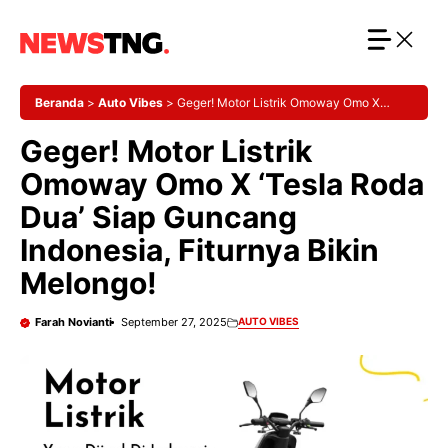
Langsung
ke
isi
Beranda
>
Auto Vibes
>
Geger! Motor Listrik Omoway Omo X
‘Tesla Roda Dua’ Siap Guncang Indonesia, Fiturnya Bikin Melongo!
Geger! Motor Listrik
Omoway Omo X ‘Tesla Roda
Dua’ Siap Guncang
Indonesia, Fiturnya Bikin
Melongo!
Farah Novianti
September 27, 2025
AUTO VIBES