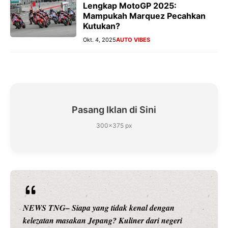
Lengkap MotoGP 2025:
Mampukah Marquez Pecahkan
Kutukan?
Okt. 4, 2025
AUTO VIBES
Pasang Iklan di Sini
300×375 px
NEWS TNG– Siapa sangka, dua nama besar di dunia
hiburan, Nunung Srimulat dan Vicky Prasetyo, kini