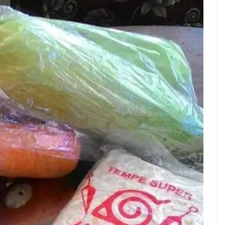
rnah gak sih
NEWS TNG– Siapa yang tidak
rjain sesuatu cuma
kenal dengan kelezatan masakan
g, eh ternyata malah
Jepang? Kuliner dari negeri
snis yang
sakura ini memang sudah
? ...
mendunia dan punya ...
7 Menu
seng Jadi Cuan: Kisah
Restora
TUL yang Ubah
n
rs Jadi Bisnis Kece
Jepang
yang
Wajib
Dicoba,
Bukan
Cuma
Sushi!