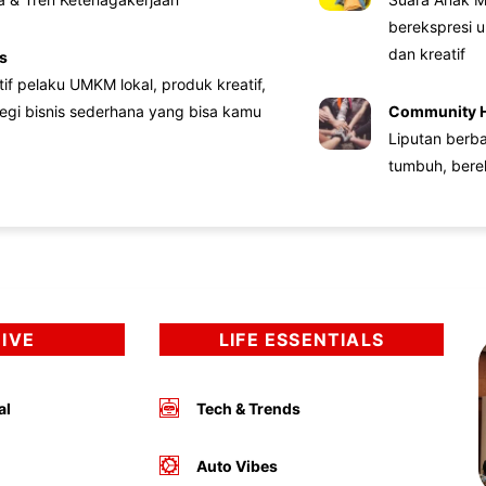
berekspresi u
dan kreatif
s
atif pelaku UMKM lokal, produk kreatif,
tegi bisnis sederhana yang bisa kamu
Community 
Liputan berb
tumbuh, bere
DIVE
LIFE ESSENTIALS
al
Tech & Trends
Auto Vibes