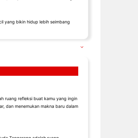
il yang bikin hidup lebih seimbang
lah ruang refleksi buat kamu yang ingin
jar, dan menemukan makna baru dalam
uda Tangerang adalah ruang