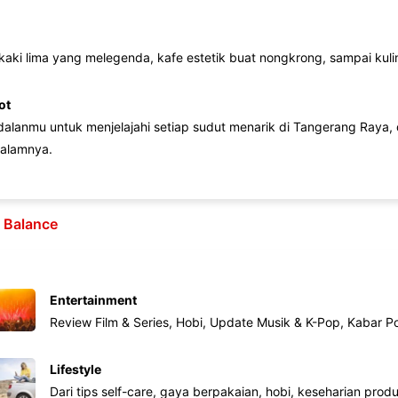
 kaki lima yang melegenda, kafe estetik buat nongkrong, sampai kuline
ot
lanmu untuk menjelajahi setiap sudut menarik di Tangerang Raya, d
alamnya.
e Balance
Entertainment
Review Film & Series, Hobi, Update Musik & K-Pop, Kabar P
Lifestyle
Dari tips self-care, gaya berpakaian, hobi, keseharian produk