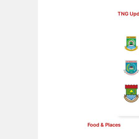
Langsung
ke
TNG Upd
isi
Food & Places