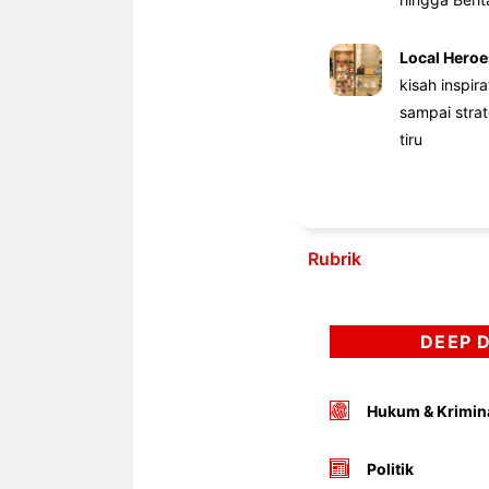
Local Heroe
kisah inspir
sampai stra
tiru
Rubrik
DEEP 
Hukum & Krimin
Politik