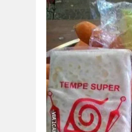
NEWS TNG– Bandung –
NEWS TNG– Pe
Menyambut pergantian tahun
kamu mulai nge
2026, restoran all you can eat
buat iseng-isen
Kakkoii All You Can Eat Bandung
jadi peluang bi
menghadirkan ...
menguntungkan
Sambut 2026, Kakkoii
Dari I
Bandung Hadirkan Pesta All
TUM_A
You Can Eat Mulai Rp
Hampe
145.000