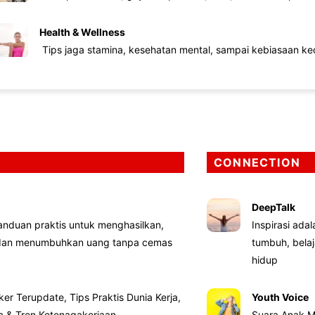
Health & Wellness
Tips jaga stamina, kesehatan mental, sampai kebiasaan kec
CONNECTION
DeepTalk
nduan praktis untuk menghasilkan,
Inspirasi ada
 dan menumbuhkan uang tanpa cemas
tumbuh, bela
hidup
ker Terupdate, Tips Praktis Dunia Kerja,
Youth Voice
ta & Tren Ketenagakerjaan
Suara Anak M