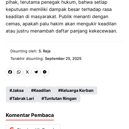
pihak, terutama penegak hukum, bahwa setiap
keputusan memiliki dampak besar terhadap rasa
keadilan di masyarakat. Publik menanti dengan
cemas, apakah palu hakim akan mengukir keadilan
atau justru menambah daftar panjang kekecewaan.
Disunting oleh:
S. Reja
Terakhir disunting:
September 25, 2025
Fa
W
X
Te
M
ce
ha
le
es
Jaksa
Keadilan
Keluarga Korban
b
ts
gr
se
Tabrak Lari
Tuntutan Ringan
o
A
a
n
o
p
m
g
Komentar Pembaca
k
p
er