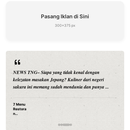
Pasang Iklan di Sini
300×375 px
NEWS TNG– Siapa sangka, dua nama besar di dunia
hiburan, Nunung Srimulat dan Vicky Prasetyo, kini
merambah dunia kuliner dengan ...
Nunung Srimulat & Vicky Prasetyo Buka Restoran
Ayam Panggang! Cuma Rp 15 Ribu, Resep
Rahasia Mami Bikin Nagih!