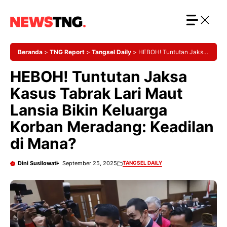
Langsung
ke
isi
Beranda
>
TNG Report
>
Tangsel Daily
>
HEBOH! Tuntutan Jaksa
Kasus Tabrak Lari Maut Lansia Bikin Keluarga Korban Meradang:
HEBOH! Tuntutan Jaksa
Keadilan di Mana?
Kasus Tabrak Lari Maut
Lansia Bikin Keluarga
Korban Meradang: Keadilan
di Mana?
Dini Susilowati
September 25, 2025
TANGSEL DAILY