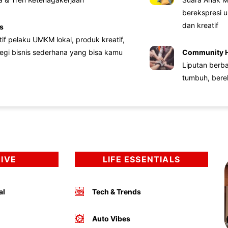
berekspresi u
dan kreatif
s
atif pelaku UMKM lokal, produk kreatif,
tegi bisnis sederhana yang bisa kamu
Community 
Liputan berb
tumbuh, bere
DIVE
LIFE ESSENTIALS
al
Tech & Trends
Auto Vibes