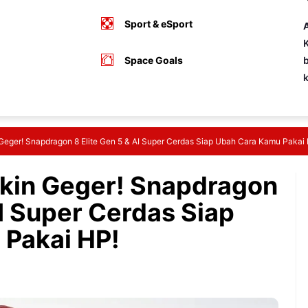
Sport & eSport
A
K
Space Goals
b
Geger! Snapdragon 8 Elite Gen 5 & AI Super Cerdas Siap Ubah Cara Kamu Pakai
kin Geger! Snapdragon
AI Super Cerdas Siap
Pakai HP!