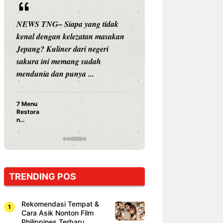
NEWS TNG– Siapa yang tidak
NEWS TNG– Siap
kenal dengan kelezatan masakan
nama besar di dun
Jepang? Kuliner dari negeri
Nunung Srimulat 
sakura ini memang sudah
Prasetyo, kini m
mendunia dan punya ...
kuliner dengan ...
7 Menu
Nunung S
Restora
Prasetyo
n
Ayam Pa
Jepang
15 Ribu,
yang
Mami Bik
Wajib
Dicoba,
Bukan
Cuma
TRENDING POS
Sushi!
Rekomendasi Tempat &
Cara Asik Nonton Film
Philippines Terbaru