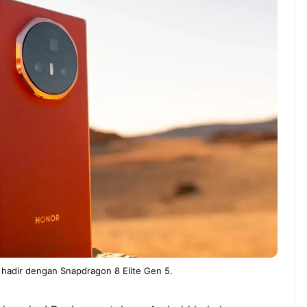
ndung –
NEWS TNG– Pernah gak sih
antian tahun
kamu mulai ngerjain sesuatu cuma
ll you can eat
buat iseng-iseng, eh ternyata malah
u Can Eat Bandung
jadi peluang bisnis yang
.
menguntungkan? ...
 2026, Kakkoii
Dari Iseng Jadi Cuan: Kisah
 Hadirkan Pesta All
TUM_ATUL yang Ubah
 Eat Mulai Rp
Hampers Jadi Bisnis Kece
0
hadir dengan Snapdragon 8 Elite Gen 5.