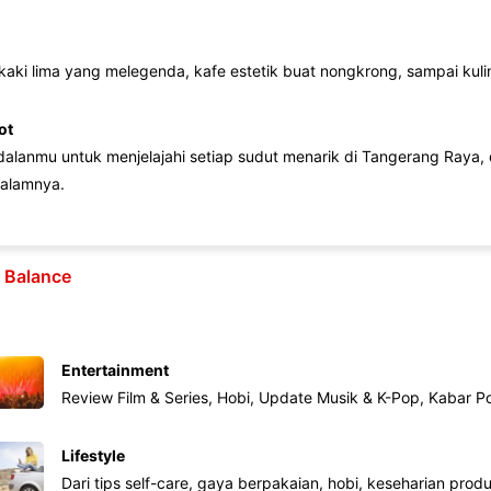
 kaki lima yang melegenda, kafe estetik buat nongkrong, sampai kuline
ot
lanmu untuk menjelajahi setiap sudut menarik di Tangerang Raya, d
alamnya.
e Balance
Entertainment
Review Film & Series, Hobi, Update Musik & K-Pop, Kabar P
Lifestyle
Dari tips self-care, gaya berpakaian, hobi, keseharian produk