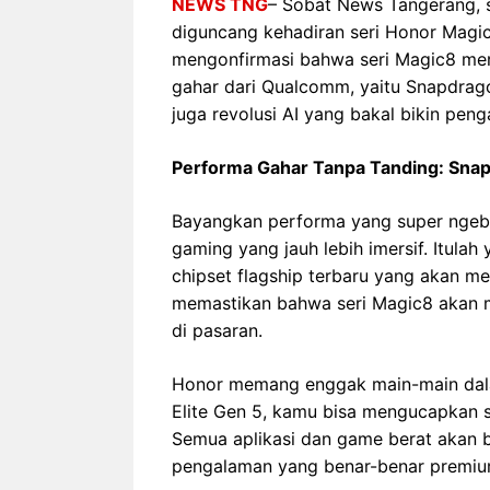
NEWS TNG
– Sobat News Tangerang, s
diguncang kehadiran seri Honor Magic
mengonfirmasi bahwa seri Magic8 mere
gahar dari Qualcomm, yaitu Snapdragon
juga revolusi AI yang bakal bikin pen
Performa Gahar Tanpa Tanding: Snapd
Bayangkan performa yang super ngebu
gaming yang jauh lebih imersif. Itulah
chipset flagship terbaru yang akan men
memastikan bahwa seri Magic8 akan m
di pasaran.
Honor memang enggak main-main dal
Elite Gen 5, kamu bisa mengucapkan s
Semua aplikasi dan game berat akan 
pengalaman yang benar-benar premiu