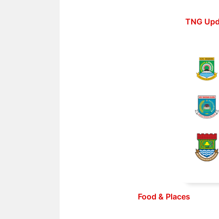
Langsung
ke
TNG Upd
isi
Food & Places