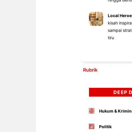
Local Heroe
kisah inspir
sampai stra
tiru
Rubrik
DEEP 
Hukum & Krimin
Politik