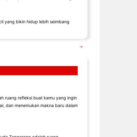
il yang bikin hidup lebih seimbang
lah ruang refleksi buat kamu yang ingin
jar, dan menemukan makna baru dalam
uda Tangerang adalah ruang