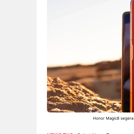
NEWS TNG– Siapa sangka, dua
NEWS TNG– Ba
nama besar di dunia hiburan,
Menyambut perg
Nunung Srimulat dan Vicky
2026, restoran a
Prasetyo, kini merambah dunia
Kakkoii All Yo
kuliner dengan ...
menghadirkan ..
Nunung Srimulat & Vicky
Sambut
Prasetyo Buka Restoran
Bandung
Ayam Panggang! Cuma Rp
You Can
15 Ribu, Resep Rahasia
145.00
Mami Bikin Nagih!
Honor Magic8 segera 