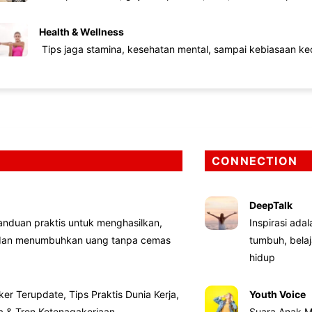
Health & Wellness
Tips jaga stamina, kesehatan mental, sampai kebiasaan kec
CONNECTION
DeepTalk
nduan praktis untuk menghasilkan,
Inspirasi ada
 dan menumbuhkan uang tanpa cemas
tumbuh, bela
hidup
ker Terupdate, Tips Praktis Dunia Kerja,
Youth Voice
ta & Tren Ketenagakerjaan
Suara Anak M