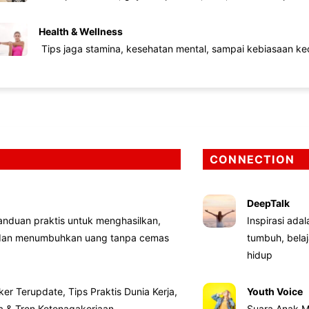
Health & Wellness
Tips jaga stamina, kesehatan mental, sampai kebiasaan kec
CONNECTION
DeepTalk
nduan praktis untuk menghasilkan,
Inspirasi ada
 dan menumbuhkan uang tanpa cemas
tumbuh, bela
hidup
ker Terupdate, Tips Praktis Dunia Kerja,
Youth Voice
ta & Tren Ketenagakerjaan
Suara Anak M