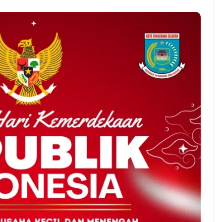
rnah gak sih
NEWS TNG– Siapa yang tidak
erjain sesuatu cuma
kenal dengan kelezatan masakan
ng, eh ternyata malah
Jepang? Kuliner dari negeri
snis yang
sakura ini memang sudah
? ...
mendunia dan punya ...
7 Menu
Iseng Jadi Cuan: Kisah
Restora
ATUL yang Ubah
n
rs Jadi Bisnis Kece
Jepang
yang
Wajib
Dicoba,
Bukan
Cuma
Sushi!