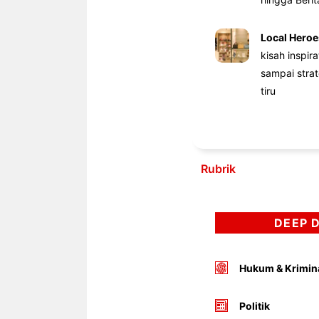
Local Heroe
kisah inspir
sampai stra
tiru
Rubrik
DEEP 
Hukum & Krimin
Politik