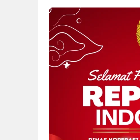
NEWS TNG– Bandung –
NEWS TNG– Pe
Menyambut pergantian tahun
kamu mulai ng
2026, restoran all you can eat
buat iseng-ise
Kakkoii All You Can Eat Bandung
jadi peluang bi
menghadirkan ...
menguntungkan
Sambut 2026, Kakkoii
Dari 
Bandung Hadirkan Pesta All
TUM_
You Can Eat Mulai Rp
Hampe
145.000