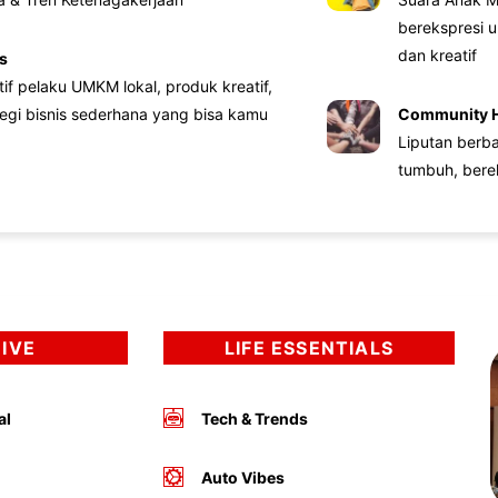
berekspresi u
dan kreatif
s
atif pelaku UMKM lokal, produk kreatif,
tegi bisnis sederhana yang bisa kamu
Community 
Liputan berb
tumbuh, bere
DIVE
LIFE ESSENTIALS
al
Tech & Trends
Auto Vibes