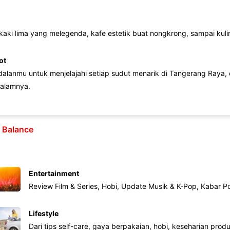
 kaki lima yang melegenda, kafe estetik buat nongkrong, sampai kuline
ot
lanmu untuk menjelajahi setiap sudut menarik di Tangerang Raya, d
alamnya.
e Balance
Entertainment
Review Film & Series, Hobi, Update Musik & K-Pop, Kabar P
Lifestyle
Dari tips self-care, gaya berpakaian, hobi, keseharian produk