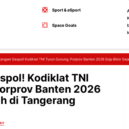
Sport & eSport
A
K
Space Goals
b
angsel Gaspol! Kodiklat TNI Turun Gunung, Porprov Banten 2026 Siap Bikin Seja
pol! Kodiklat TNI
Porprov Banten 2026
ah di Tangerang
ILY