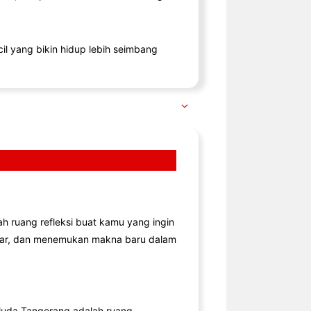
il yang bikin hidup lebih seimbang
lah ruang refleksi buat kamu yang ingin
jar, dan menemukan makna baru dalam
uda Tangerang adalah ruang