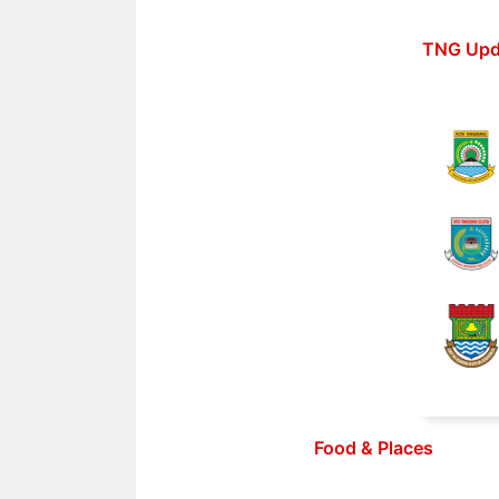
Langsung
ke
TNG Upd
isi
Food & Places