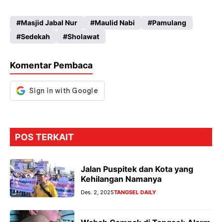
ce
ha
le
es
Masjid Jabal Nur
Maulid Nabi
Pamulang
b
ts
gr
se
Sedekah
Sholawat
o
A
a
n
o
p
m
g
Komentar Pembaca
k
p
er
POS TERKAIT
Jalan Puspitek dan Kota yang
Kehilangan Namanya
Des. 2, 2025
TANGSEL DAILY