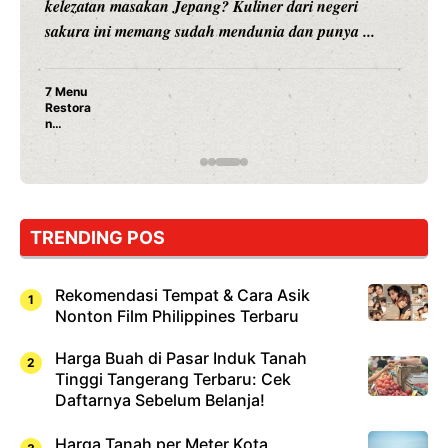
hiburan, Nunung Srimulat dan Vicky Prasetyo, kini
merambah dunia kuliner dengan ...
Nunung Srimulat & Vicky Prasetyo Buka Restoran
Ayam Panggang! Cuma Rp 15 Ribu, Resep
Rahasia Mami Bikin Nagih!
…
TRENDING POS
Rekomendasi Tempat & Cara Asik
Nonton Film Philippines Terbaru
Harga Buah di Pasar Induk Tanah
Tinggi Tangerang Terbaru: Cek
Daftarnya Sebelum Belanja!
Harga Tanah per Meter Kota