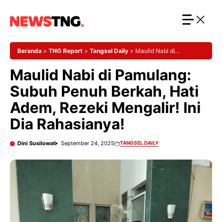
Langsung
ke
isi
Beranda
>
TNG Report
>
Tangsel Daily
>
Maulid Nabi di
Pamulang: Subuh Penuh Berkah, Hati Adem, Rezeki Mengalir! Ini
Maulid Nabi di Pamulang:
Dia Rahasianya!
Subuh Penuh Berkah, Hati
Adem, Rezeki Mengalir! Ini
Dia Rahasianya!
Dini Susilowati
September 24, 2025
TANGSEL DAILY