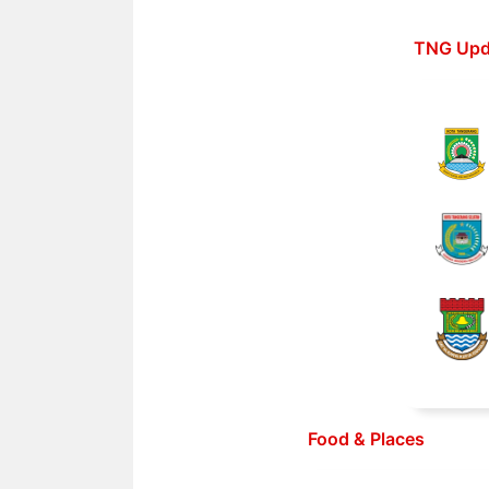
Langsung
ke
TNG Upd
isi
Food & Places