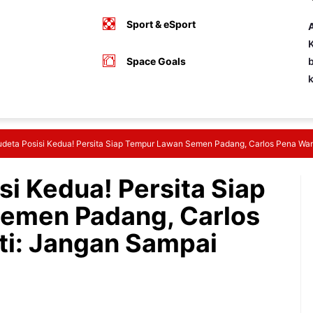
Sport & eSport
A
K
Space Goals
b
udeta Posisi Kedua! Persita Siap Tempur Lawan Semen Padang, Carlos Pena Wa
si Kedua! Persita Siap
emen Padang, Carlos
ti: Jangan Sampai