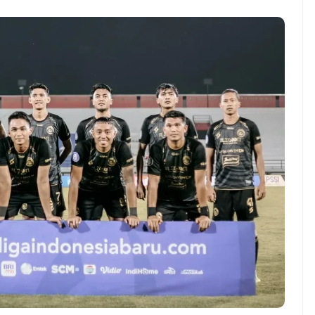
NEWS TNG– Pernah gak sih
NEWS TNG– Siapa
kamu mulai ngerjain sesuatu cuma
kenal dengan kel
buat iseng-iseng, eh ternyata malah
Jepang? Kuliner d
jadi peluang bisnis yang
sakura ini meman
menguntungkan? ...
mendunia dan puny
7 Menu
Dari Iseng Jadi Cuan: Kisah
Restora
TUM_ATUL yang Ubah
n
Hampers Jadi Bisnis Kece
Jepang
yang
Wajib
Dicoba,
Bukan
Cuma
Sushi!