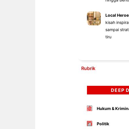
Local Heroe
kisah inspir
sampai stra
tiru
Rubrik
DEEP 
Hukum & Krimin
Politik