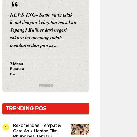
 yang tidak
NEWS TNG– Siapa sangka, dua
ezatan masakan
nama besar di dunia hiburan,
ari negeri
Nunung Srimulat dan Vicky
g sudah
Prasetyo, kini merambah dunia
a ...
kuliner dengan ...
Nunung Srimulat & Vicky
Prasetyo Buka Restoran
Ayam Panggang! Cuma Rp
15 Ribu, Resep Rahasia
Mami Bikin Nagih!
TRENDING POS
Rekomendasi Tempat &
Cara Asik Nonton Film
Philippines Terbaru