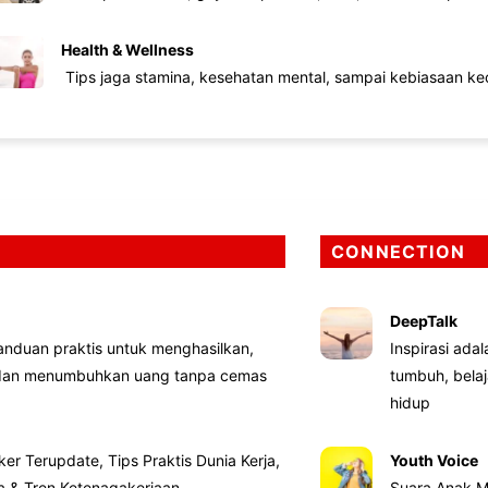
Health & Wellness
Tips jaga stamina, kesehatan mental, sampai kebiasaan kec
CONNECTION
DeepTalk
nduan praktis untuk menghasilkan,
Inspirasi ada
 dan menumbuhkan uang tanpa cemas
tumbuh, bela
hidup
ker Terupdate, Tips Praktis Dunia Kerja,
Youth Voice
ta & Tren Ketenagakerjaan
Suara Anak M