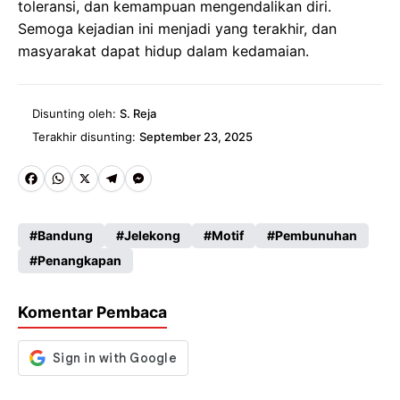
toleransi, dan kemampuan mengendalikan diri.
Semoga kejadian ini menjadi yang terakhir, dan
masyarakat dapat hidup dalam kedamaian.
Disunting oleh:
S. Reja
Terakhir disunting:
September 23, 2025
Fa
W
X
Te
M
ce
ha
le
es
Bandung
Jelekong
Motif
Pembunuhan
b
ts
gr
se
Penangkapan
o
A
a
n
o
p
m
g
Komentar Pembaca
k
p
er