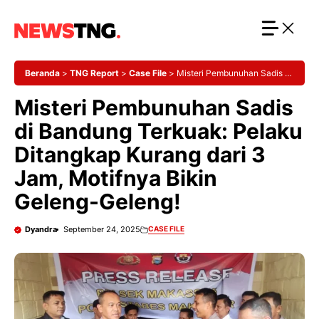
Langsung
ke
isi
Beranda
>
TNG Report
>
Case File
>
Misteri Pembunuhan Sadis di
Bandung Terkuak: Pelaku Ditangkap Kurang dari 3 Jam, Motifnya
Misteri Pembunuhan Sadis
Bikin Geleng-Geleng!
di Bandung Terkuak: Pelaku
Ditangkap Kurang dari 3
Jam, Motifnya Bikin
Geleng-Geleng!
Dyandra
September 24, 2025
CASE FILE