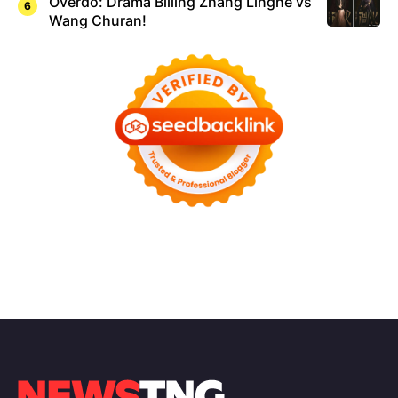
Overdo: Drama Billing Zhang Linghe vs
Wang Churan!