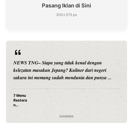
Pasang Iklan di Sini
300×375 px
NEWS TNG– Siapa sangka, dua nama besar di dunia
hiburan, Nunung Srimulat dan Vicky Prasetyo, kini
merambah dunia kuliner dengan ...
Nunung Srimulat & Vicky Prasetyo Buka Restoran
Ayam Panggang! Cuma Rp 15 Ribu, Resep
Rahasia Mami Bikin Nagih!
…