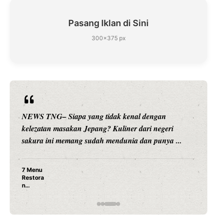
Pasang Iklan di Sini
300×375 px
NEWS TNG– Siapa sangka, dua nama besar di duni
hiburan, Nunung Srimulat dan Vicky Prasetyo, kini
.
merambah dunia kuliner dengan ...
Nunung Srimulat & Vicky Prasetyo Buka Restoran
Ayam Panggang! Cuma Rp 15 Ribu, Resep
Rahasia Mami Bikin Nagih!