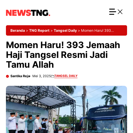
Langsung
ke
isi
Beranda
>
TNG Report
>
Tangsel Daily
>
Momen Haru! 393
Jemaah Haji Tangsel Resmi Jadi Tamu Allah
Momen Haru! 393 Jemaah
Haji Tangsel Resmi Jadi
Tamu Allah
Santika Reja
Mei 3, 2025
TANGSEL DAILY