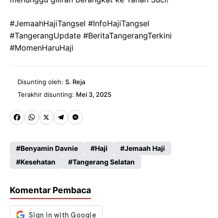
#JemaahHajiTangsel #InfoHajiTangsel
#TangerangUpdate #BeritaTangerangTerkini
#MomenHaruHaji
Disunting oleh:
S. Reja
Terakhir disunting:
Mei 3, 2025
Fa
W
X
Te
M
ce
ha
le
es
Benyamin Davnie
Haji
Jemaah Haji
b
ts
gr
se
Kesehatan
Tangerang Selatan
o
A
a
n
o
p
m
g
Komentar Pembaca
k
p
er