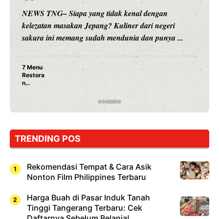
NEWS TNG– Siapa yang tidak kenal dengan
kelezatan masakan Jepang? Kuliner dari negeri
sakura ini memang sudah mendunia dan punya ...
7 Menu
Restora
n
Jepang
yang
Wajib
Dicoba,
Bukan
Cuma
TRENDING POS
Sushi!
Rekomendasi Tempat & Cara Asik
Nonton Film Philippines Terbaru
Harga Buah di Pasar Induk Tanah
Tinggi Tangerang Terbaru: Cek
Daftarnya Sebelum Belanja!