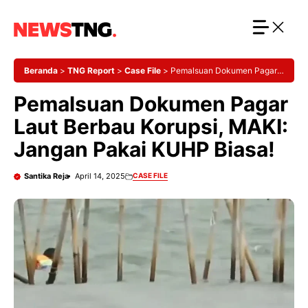
Langsung
ke
isi
Beranda
>
TNG Report
>
Case File
>
Pemalsuan Dokumen Pagar
Laut Berbau Korupsi, MAKI: Jangan Pakai KUHP Biasa!
Pemalsuan Dokumen Pagar
Laut Berbau Korupsi, MAKI:
Jangan Pakai KUHP Biasa!
Santika Reja
April 14, 2025
CASE FILE