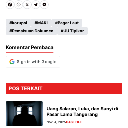
Fa
W
X
Te
M
ce
ha
le
es
korupsi
MAKI
Pagar Laut
b
ts
gr
se
Pemalsuan Dokumen
UU Tipikor
o
A
a
n
o
p
m
g
Komentar Pembaca
k
p
er
POS TERKAIT
Uang Salaran, Luka, dan Sunyi di
Pasar Lama Tangerang
Nov. 4, 2025
CASE FILE