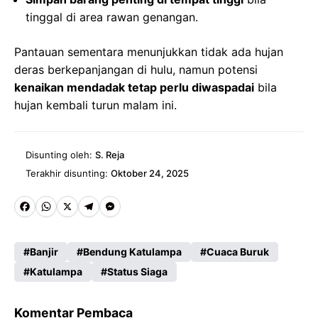
tinggal di area rawan genangan.
Pantauan sementara menunjukkan tidak ada hujan
deras berkepanjangan di hulu, namun potensi
kenaikan mendadak tetap perlu diwaspadai
bila
hujan kembali turun malam ini.
Disunting oleh:
S. Reja
Terakhir disunting:
Oktober 24, 2025
Fa
W
X
Te
M
ce
ha
le
es
Banjir
Bendung Katulampa
Cuaca Buruk
b
ts
gr
se
Katulampa
Status Siaga
o
A
a
n
o
p
m
g
Komentar Pembaca