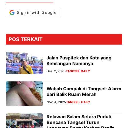
k
p
er
POS TERKAIT
Jalan Puspitek dan Kota yang
Kehilangan Namanya
Des. 2, 2025
TANGSEL DAILY
Wabah Campak di Tangsel: Alarm
dari Balik Ruam Merah
Nov. 4, 2025
TANGSEL DAILY
Relawan Salam Setara Peduli
Bencana Tangsel Turun