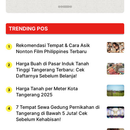
Jepang
yang
Wajib
Dicoba,
Bukan
Cuma
TRENDING POS
Sushi!
Rekomendasi Tempat & Cara Asik
Nonton Film Philippines Terbaru
Harga Buah di Pasar Induk Tanah
Tinggi Tangerang Terbaru: Cek
Daftarnya Sebelum Belanja!
Harga Tanah per Meter Kota
Tangerang 2025
7 Tempat Sewa Gedung Pernikahan di
Tangerang di Bawah 5 Juta! Cek
Sebelum Kehabisan!