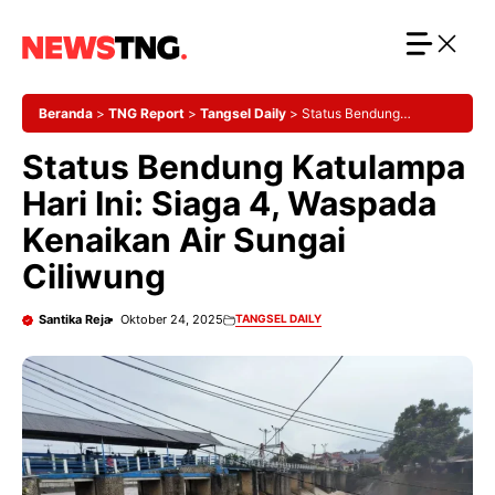
Langsung
ke
isi
Beranda
>
TNG Report
>
Tangsel Daily
>
Status Bendung
Katulampa Hari Ini: Siaga 4, Waspada Kenaikan Air Sungai Ciliwung
Status Bendung Katulampa
Hari Ini: Siaga 4, Waspada
Kenaikan Air Sungai
Ciliwung
Santika Reja
Oktober 24, 2025
TANGSEL DAILY