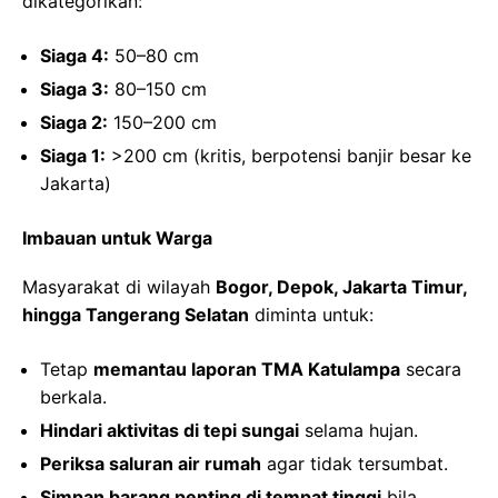
dikategorikan:
Siaga 4:
50–80 cm
Siaga 3:
80–150 cm
Siaga 2:
150–200 cm
Siaga 1:
>200 cm (kritis, berpotensi banjir besar ke
Jakarta)
Imbauan untuk Warga
Masyarakat di wilayah
Bogor, Depok, Jakarta Timur,
hingga Tangerang Selatan
diminta untuk:
Tetap
memantau laporan TMA Katulampa
secara
berkala.
Hindari aktivitas di tepi sungai
selama hujan.
Periksa saluran air rumah
agar tidak tersumbat.
Simpan barang penting di tempat tinggi
bila