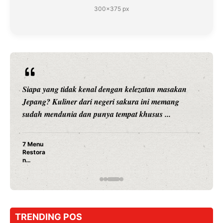
300×375 px
Siapa yang tidak kenal dengan kelezatan masakan
Jepang? Kuliner dari negeri sakura ini memang
sudah mendunia dan punya tempat khusus ...
7 Menu
Restora
n
Jepang
yang
Wajib
Dicoba,
Bukan
Cuma
TRENDING POS
Sushi!