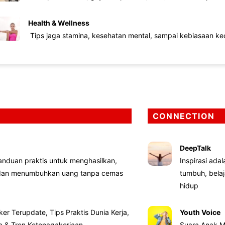
Health & Wellness
Tips jaga stamina, kesehatan mental, sampai kebiasaan kec
CONNECTION
DeepTalk
nduan praktis untuk menghasilkan,
Inspirasi ada
 dan menumbuhkan uang tanpa cemas
tumbuh, bela
hidup
ker Terupdate, Tips Praktis Dunia Kerja,
Youth Voice
ta & Tren Ketenagakerjaan
Suara Anak M