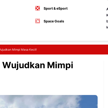
Sport & eSport
A
K
Space Goals
b
ujudkan Mimpi Masa Kecil!
 Wujudkan Mimpi