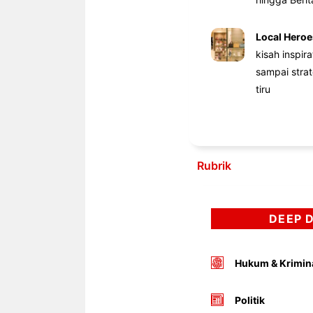
Local Heroe
kisah inspir
sampai stra
tiru
Rubrik
DEEP 
Hukum & Krimin
Politik