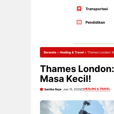
Transportasi
Pendidikan
Beranda
>
Healing & Travel
>
Thames London: W
Thames London:
Masa Kecil!
HEALING & TRAVEL
Santika Reja
Juni 15, 2025