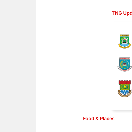
Langsung
ke
TNG Upd
isi
Food & Places