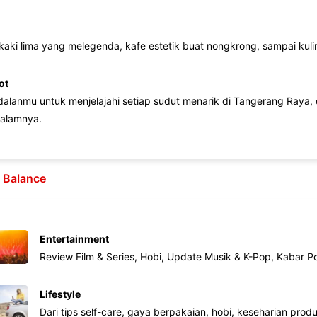
 kaki lima yang melegenda, kafe estetik buat nongkrong, sampai kuline
ot
lanmu untuk menjelajahi setiap sudut menarik di Tangerang Raya, d
alamnya.
e Balance
Entertainment
Review Film & Series, Hobi, Update Musik & K-Pop, Kabar P
Lifestyle
Dari tips self-care, gaya berpakaian, hobi, keseharian produk