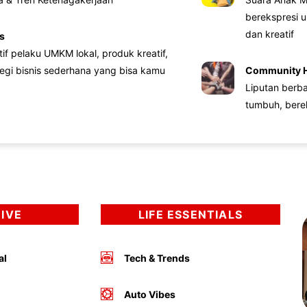
berekspresi u
dan kreatif
s
atif pelaku UMKM lokal, produk kreatif,
tegi bisnis sederhana yang bisa kamu
Community 
Liputan berb
tumbuh, bere
DIVE
LIFE ESSENTIALS
al
Tech & Trends
Auto Vibes