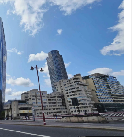
ndung –
NEWS TNG– Pernah gak sih
antian tahun
kamu mulai ngerjain sesuatu cuma
ll you can eat
buat iseng-iseng, eh ternyata malah
u Can Eat Bandung
jadi peluang bisnis yang
.
menguntungkan? ...
 2026, Kakkoii
Dari Iseng Jadi Cuan: Kisah
 Hadirkan Pesta All
TUM_ATUL yang Ubah
 Eat Mulai Rp
Hampers Jadi Bisnis Kece
0