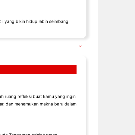
il yang bikin hidup lebih seimbang
lah ruang refleksi buat kamu yang ingin
jar, dan menemukan makna baru dalam
uda Tangerang adalah ruang