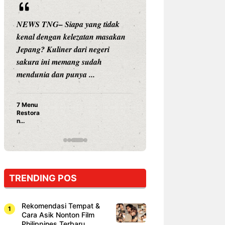
NEWS TNG– Siapa yang tidak
NEWS TNG– Siap
kenal dengan kelezatan masakan
nama besar di dun
Jepang? Kuliner dari negeri
Nunung Srimulat 
sakura ini memang sudah
Prasetyo, kini m
mendunia dan punya ...
kuliner dengan ...
7 Menu
Nunung S
Restora
Prasetyo
n
Ayam Pa
Jepang
15 Ribu,
yang
Mami Bik
Wajib
Dicoba,
Bukan
Cuma
TRENDING POS
Sushi!
Rekomendasi Tempat &
Cara Asik Nonton Film
Philippines Terbaru