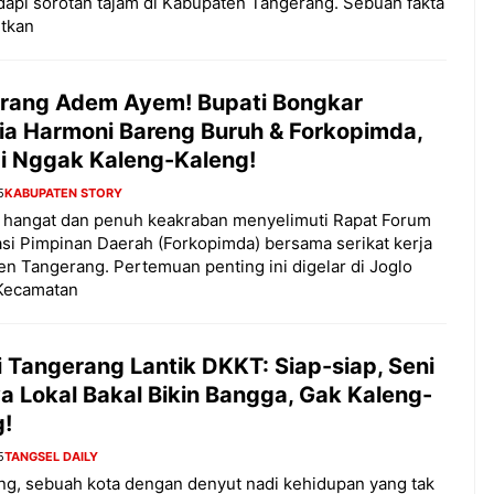
pi sorotan tajam di Kabupaten Tangerang. Sebuah fakta
tkan
rang Adem Ayem! Bupati Bongkar
ia Harmoni Bareng Buruh & Forkopimda,
gi Nggak Kaleng-Kaleng!
5
KABUPATEN STORY
 hangat dan penuh keakraban menyelimuti Rapat Forum
si Pimpinan Daerah (Forkopimda) bersama serikat kerja
n Tangerang. Pertemuan penting ini digelar di Joglo
Kecamatan
 Tangerang Lantik DKKT: Siap-siap, Seni
a Lokal Bakal Bikin Bangga, Gak Kaleng-
g!
5
TANGSEL DAILY
g, sebuah kota dengan denyut nadi kehidupan yang tak