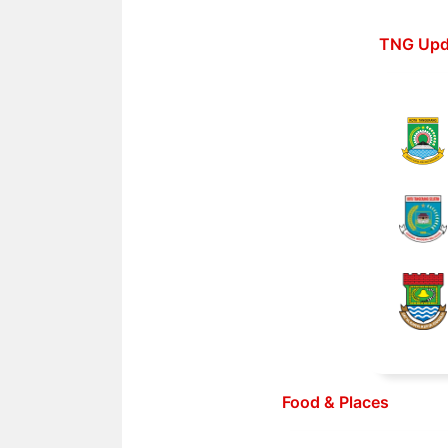
Langsung
ke
TNG Upd
isi
Food & Places