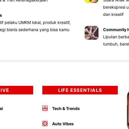
berekspresi u
dan kreatif
s
atif pelaku UMKM lokal, produk kreatif,
tegi bisnis sederhana yang bisa kamu
Community 
Liputan berb
tumbuh, bere
DIVE
LIFE ESSENTIALS
al
Tech & Trends
Auto Vibes