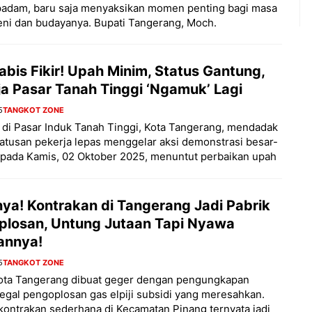
padam, baru saja menyaksikan momen penting bagi masa
ni dan budayanya. Bupati Tangerang, Moch.
bis Fikir! Upah Minim, Status Gantung,
ja Pasar Tanah Tinggi ‘Ngamuk’ Lagi
5
TANGKOT ZONE
di Pasar Induk Tanah Tinggi, Kota Tangerang, mendadak
atusan pekerja lepas menggelar aksi demonstrasi besar-
 pada Kamis, 02 Oktober 2025, menuntut perbaikan upah
nya! Kontrakan di Tangerang Jadi Pabrik
plosan, Untung Jutaan Tapi Nyawa
annya!
5
TANGKOT ZONE
ota Tangerang dibuat geger dengan pengungkapan
ilegal pengoplosan gas elpiji subsidi yang meresahkan.
ontrakan sederhana di Kecamatan Pinang ternyata jadi