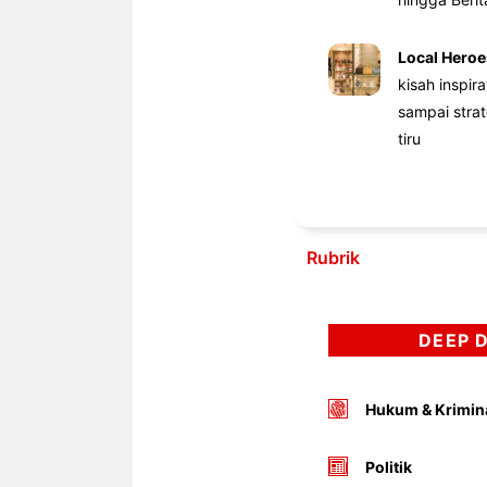
Local Heroe
kisah inspir
sampai stra
tiru
Rubrik
DEEP 
Hukum & Krimin
Politik