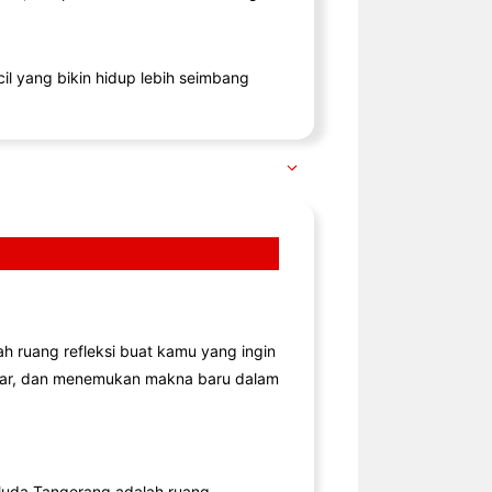
il yang bikin hidup lebih seimbang
lah ruang refleksi buat kamu yang ingin
jar, dan menemukan makna baru dalam
uda Tangerang adalah ruang