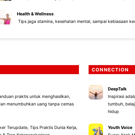
Health & Wellness
Tips jaga stamina, kesehatan mental, sampai kebiasaan kec
CONNECTION
DeepTalk
nduan praktis untuk menghasilkan,
Inspirasi ada
 dan menumbuhkan uang tanpa cemas
tumbuh, bela
hidup
ker Terupdate, Tips Praktis Dunia Kerja,
Youth Voice
ta & Tren Ketenagakerjaan
Suara Anak M