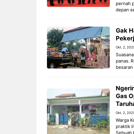
pernah 
depan se
Gak Ha
Peker
Okt. 2, 202
Suasana 
panas. R
besaran
Ngeri
Gas O
Taruh
Okt. 2, 202
Warga K
praktik 
Sebuah k