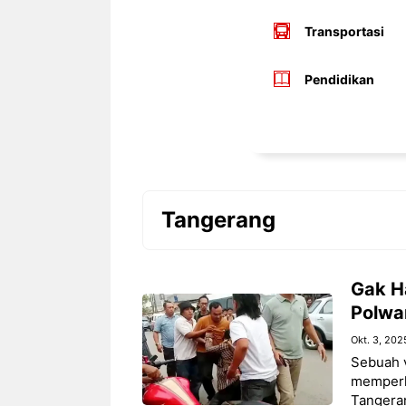
Transportasi
Pendidikan
Tangerang
Gak Ha
Polwa
Okt. 3, 202
Sebuah v
memperli
Tangera