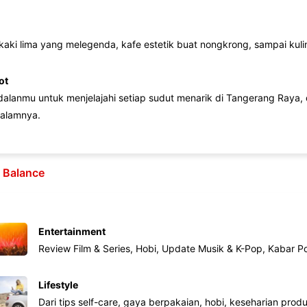
 kaki lima yang melegenda, kafe estetik buat nongkrong, sampai kuline
ot
lanmu untuk menjelajahi setiap sudut menarik di Tangerang Raya, d
alamnya.
e Balance
Entertainment
Review Film & Series, Hobi, Update Musik & K-Pop, Kabar P
Lifestyle
Dari tips self-care, gaya berpakaian, hobi, keseharian produk