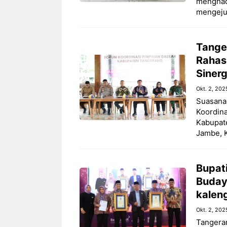
menghada
mengeju
Tange
Rahas
Siner
Okt. 2, 202
Suasana
Koordina
Kabupate
Jambe, 
Bupati
Buday
kalen
Okt. 2, 202
Tangeran