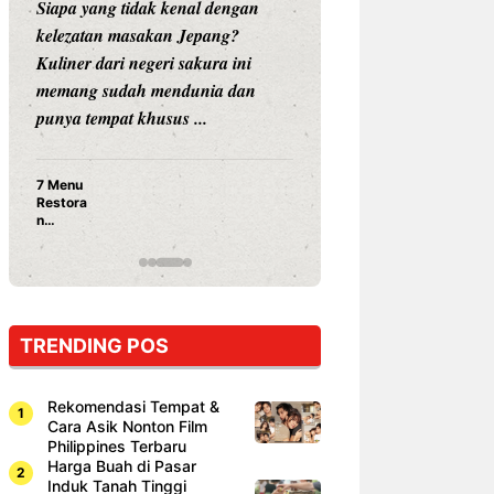
Siapa yang tidak kenal dengan
Siapa sangka, dua
kelezatan masakan Jepang?
dunia hiburan, N
Kuliner dari negeri sakura ini
dan Vicky Praset
memang sudah mendunia dan
dunia kuliner de
punya tempat khusus ...
restoran ...
7 Menu
Nunung S
Restora
Prasetyo
n
Ayam Pa
Jepang
15 Ribu,
yang
Mami Bik
Wajib
Dicoba,
Bukan
Cuma
TRENDING POS
Sushi!
Rekomendasi Tempat &
Cara Asik Nonton Film
Philippines Terbaru
Harga Buah di Pasar
Induk Tanah Tinggi