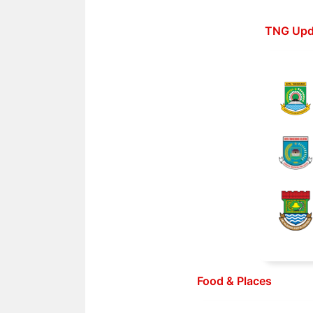
Langsung
ke
TNG Upd
isi
Food & Places