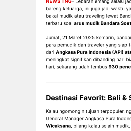
NEWS TNG
– Lebaran emang selalu ja
bareng keluarga, ini juga jadi waktu y
bakal mudik atau traveling lewat Band
terbaru soal
arus mudik Bandara Soe
Jumat, 21 Maret 2025 kemarin, bandar
para pemudik dan traveler yang siap t
dari
Angkasa Pura Indonesia (API) ata
meningkat signifikan dibanding hari b
hari, sekarang udah tembus
930 pene
Destinasi Favorit: Bali &
Kalau ngomongin tujuan terpopuler, n
General Manager Angkasa Pura Indon
Wicaksana
, bilang kalau selain mudi