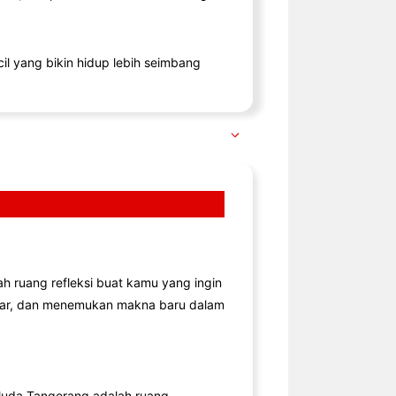
il yang bikin hidup lebih seimbang
lah ruang refleksi buat kamu yang ingin
jar, dan menemukan makna baru dalam
uda Tangerang adalah ruang