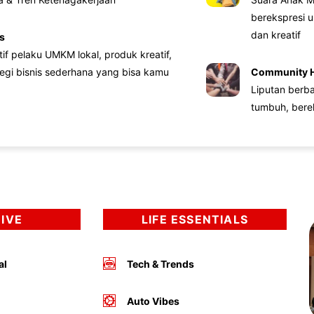
berekspresi u
dan kreatif
s
atif pelaku UMKM lokal, produk kreatif,
tegi bisnis sederhana yang bisa kamu
Community 
Liputan berb
tumbuh, bere
DIVE
LIFE ESSENTIALS
al
Tech & Trends
Auto Vibes