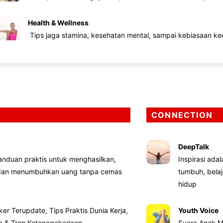
Health & Wellness
Tips jaga stamina, kesehatan mental, sampai kebiasaan kec
CONNECTION
DeepTalk
nduan praktis untuk menghasilkan,
Inspirasi ada
 dan menumbuhkan uang tanpa cemas
tumbuh, bela
hidup
ker Terupdate, Tips Praktis Dunia Kerja,
Youth Voice
ta & Tren Ketenagakerjaan
Suara Anak M