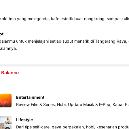
 kaki lima yang melegenda, kafe estetik buat nongkrong, sampai kuline
ot
lanmu untuk menjelajahi setiap sudut menarik di Tangerang Raya, d
alamnya.
e Balance
Entertainment
Review Film & Series, Hobi, Update Musik & K-Pop, Kabar P
Lifestyle
Dari tips self-care, gaya berpakaian, hobi, keseharian produk