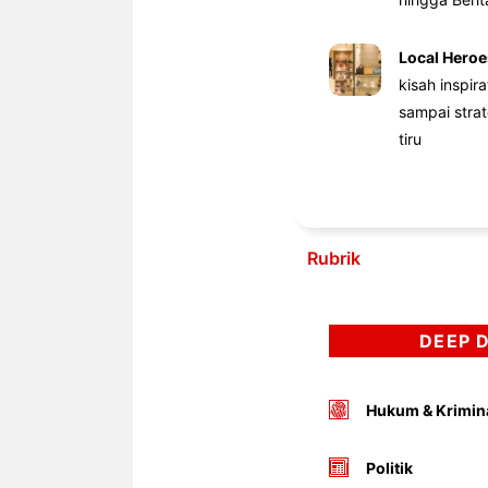
Local Heroe
kisah inspir
sampai stra
tiru
Rubrik
DEEP 
Hukum & Krimin
Politik