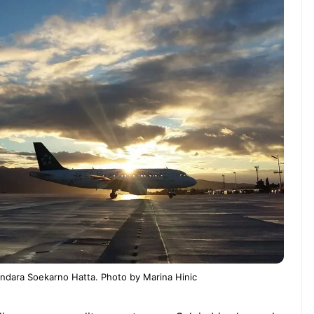
WS TNG– Pernah gak sih
NEWS TNG– Siapa yang 
mu mulai ngerjain sesuatu cuma
kenal dengan kelezatan 
at iseng-iseng, eh ternyata malah
Jepang? Kuliner dari neg
di peluang bisnis yang
sakura ini memang sudah
nguntungkan? ...
mendunia dan punya ...
7 Menu
Dari Iseng Jadi Cuan: Kisah
Restora
TUM_ATUL yang Ubah
n
Hampers Jadi Bisnis Kece
Jepang
yang
Wajib
Dicoba,
Bukan
Cuma
Sushi!
andara Soekarno Hatta. Photo by Marina Hinic