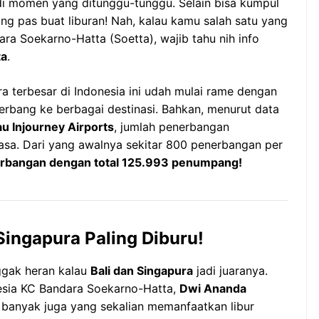
di momen yang ditunggu-tunggu. Selain bisa kumpul
ang pas buat liburan! Nah, kalau kamu salah satu yang
ara Soekarno-Hatta (Soetta), wajib tahu nih info
ta
.
a terbesar di Indonesia ini udah mulai rame dengan
erbang ke berbagai destinasi. Bahkan, menurut data
u Injourney Airports
, jumlah penerbangan
iasa. Dari yang awalnya sekitar 800 penerbangan per
rbangan dengan total 125.993 penumpang!
 Singapura Paling Diburu!
ggak heran kalau
Bali dan Singapura
jadi juaranya.
esia KC Bandara Soekarno-Hatta,
Dwi Ananda
k, banyak juga yang sekalian memanfaatkan libur