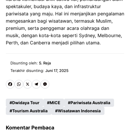
spektakuler, budaya kaya, dan infrastruktur
pariwisata yang maju. Hal ini menjanjikan pengalaman
mengesankan bagi wisatawan, termasuk Muslim,
premium, serta penggemar acara olahraga dan
musik, dengan kota-kota seperti Sydney, Melbourne,
Perth, dan Canberra menjadi pilihan utama.
Disunting oleh:
S. Reja
Terakhir disunting:
Juni 17, 2025
Fa
W
X
Te
M
ce
ha
le
es
Dwidaya Tour
MICE
Pariwisata Australia
b
ts
gr
se
Tourism Australia
Wisatawan Indonesia
o
A
a
n
o
p
m
g
Komentar Pembaca