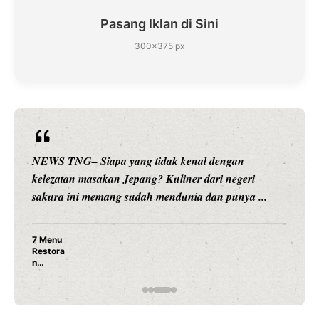
Pasang Iklan di Sini
300×375 px
NEWS TNG– Siapa yang tidak kenal dengan
kelezatan masakan Jepang? Kuliner dari negeri
sakura ini memang sudah mendunia dan punya ...
7 Menu
Restora
n
Jepang
yang
Wajib
Dicoba,