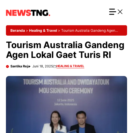
Langsung
ke
isi
Beranda
>
Healing & Travel
>
Tourism Australia Gandeng Agen
Lokal Gaet Turis RI
Tourism Australia Gandeng
Agen Lokal Gaet Turis RI
Santika Reja
Juni 18, 2025
HEALING & TRAVEL