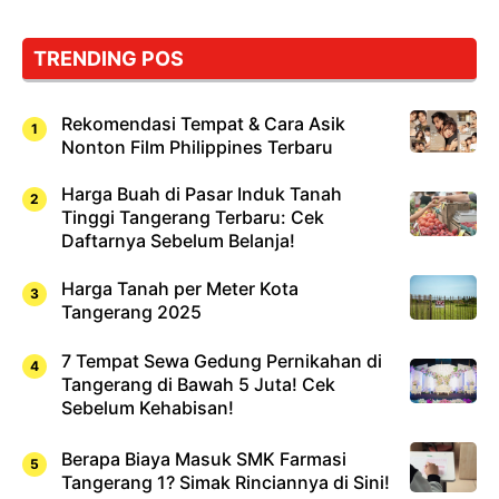
TRENDING POS
Rekomendasi Tempat & Cara Asik
Nonton Film Philippines Terbaru
Harga Buah di Pasar Induk Tanah
Tinggi Tangerang Terbaru: Cek
Daftarnya Sebelum Belanja!
Harga Tanah per Meter Kota
Tangerang 2025
7 Tempat Sewa Gedung Pernikahan di
Tangerang di Bawah 5 Juta! Cek
Sebelum Kehabisan!
Berapa Biaya Masuk SMK Farmasi
Tangerang 1? Simak Rinciannya di Sini!