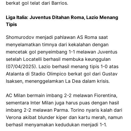
berkat gol telat dari Barrios.
Liga Italia: Juventus Ditahan Roma, Lazio Menang
Tipis
Shomurodov menjadi pahlawan AS Roma saat
menyelamatkan timnya dari kekalahan dengan
mencetak gol penyeimbang 1-1 melawan Juventus
setelah Locatelli berhasil membuka keunggulan
(07/04/2025). Lazio berhasil menang tipis 1-0 atas
Atalanta di Stadio Olimpico berkat gol dari Gustav
Isaksen, menenggelamkan La Dea dalam krisis.
AC Milan bermain imbang 2-2 melawan Fiorentina,
sementara Inter Milan juga harus puas dengan hasil
imbang 2-2 melawan Parma. Torino nyaris kalah dari
Verona akibat blunder kiper dan kartu merah, namun
berhasil menyamakan kedudukan menjadi 1-1.