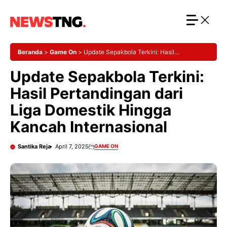
Langsung
ke
isi
Beranda
>
Game On
>
Update Sepakbola Terkini: Hasil
Pertandingan dari Liga Domestik Hingga Kancah Internasional
Update Sepakbola Terkini:
Hasil Pertandingan dari
Liga Domestik Hingga
Kancah Internasional
Santika Reja
April 7, 2025
GAME ON