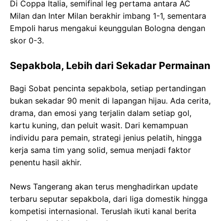
Di Coppa Italia, semifinal leg pertama antara AC
Milan dan Inter Milan berakhir imbang 1-1, sementara
Empoli harus mengakui keunggulan Bologna dengan
skor 0-3.
Sepakbola, Lebih dari Sekadar Permainan
Bagi Sobat pencinta sepakbola, setiap pertandingan
bukan sekadar 90 menit di lapangan hijau. Ada cerita,
drama, dan emosi yang terjalin dalam setiap gol,
kartu kuning, dan peluit wasit. Dari kemampuan
individu para pemain, strategi jenius pelatih, hingga
kerja sama tim yang solid, semua menjadi faktor
penentu hasil akhir.
News Tangerang akan terus menghadirkan update
terbaru seputar sepakbola, dari liga domestik hingga
kompetisi internasional. Teruslah ikuti kanal berita