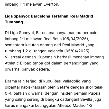
imbang 1-1 melawan Everton.
Liga Spanyol: Barcelona Tertahan, Real Madrid
Tumbang
Di Liga Spanyol, Barcelona hanya mampu bermain
imbang 1-1 melawan Real Betis (06/04/2025),
sementara kejutan datang dari Real Madrid yang
tumbang 1-2 di tangan Valencia (05/04/2025).
Villarreal dengan 10 pemain berhasil menahan imbang
Athletic Bilbao tanpa gol dalam pertandingan yang
diwarnai banyak cedera.
Drama lain terjadi di kubu Real Valladolid yang
dibantai habis-habisan oleh Getafe dengan skor telak
0-4, bahkan diwarnai dengan insiden pemain Pucela
yang saling serang di bangku cadangan! Sevilla juga
harus mengakui keunggulan Atletico Madrid 1-2