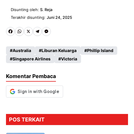
Disunting oleh:
S. Reja
Terakhir disunting:
Juni 24, 2025
Fa
W
X
Te
M
ce
ha
le
es
Australia
Liburan Keluarga
Phillip Island
b
ts
gr
se
Singapore Airlines
Victoria
o
A
a
n
o
p
m
g
Komentar Pembaca
k
p
er
POS TERKAIT