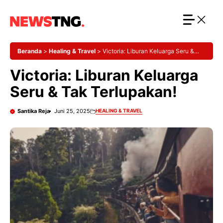
Langsung
ke
isi
Beranda
>
Healing & Travel
>
Victoria: Liburan Keluarga Seru &
Tak Terlupakan!
Victoria: Liburan Keluarga
Seru & Tak Terlupakan!
Santika Reja
Juni 25, 2025
HEALING & TRAVEL