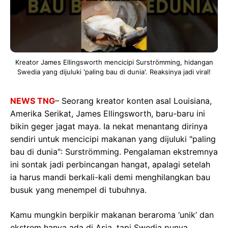
Kreator James Ellingsworth mencicipi Surströmming, hidangan
Swedia yang dijuluki 'paling bau di dunia'. Reaksinya jadi viral!
NEWS TNG
– Seorang kreator konten asal Louisiana,
Amerika Serikat, James Ellingsworth, baru-baru ini
bikin geger jagat maya. Ia nekat menantang dirinya
sendiri untuk mencicipi makanan yang dijuluki "paling
bau di dunia": Surströmming. Pengalaman ekstremnya
ini sontak jadi perbincangan hangat, apalagi setelah
ia harus mandi berkali-kali demi menghilangkan bau
busuk yang menempel di tubuhnya.
Kamu mungkin berpikir makanan beraroma ‘unik’ dan
ekstrem hanya ada di Asia, tapi Swedia punya