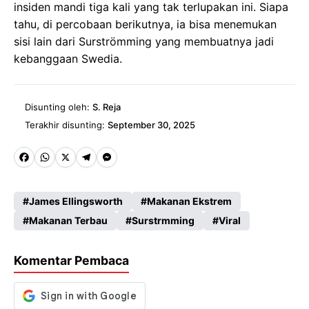
insiden mandi tiga kali yang tak terlupakan ini. Siapa
tahu, di percobaan berikutnya, ia bisa menemukan
sisi lain dari Surströmming yang membuatnya jadi
kebanggaan Swedia.
Disunting oleh:
S. Reja
Terakhir disunting:
September 30, 2025
Fa
W
X
Te
M
ce
ha
le
es
James Ellingsworth
Makanan Ekstrem
b
ts
gr
se
Makanan Terbau
Surstrmming
Viral
o
A
a
n
o
p
m
g
Komentar Pembaca
k
p
er