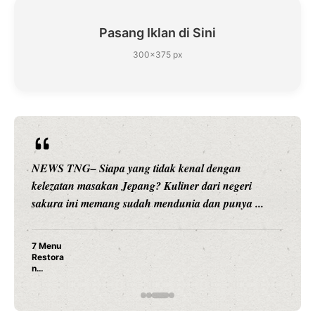
Pasang Iklan di Sini
300×375 px
NEWS TNG– Siapa sangka, dua nama besar di dunia
hiburan, Nunung Srimulat dan Vicky Prasetyo, kini
merambah dunia kuliner dengan ...
Nunung Srimulat & Vicky Prasetyo Buka Restoran
Ayam Panggang! Cuma Rp 15 Ribu, Resep
Rahasia Mami Bikin Nagih!