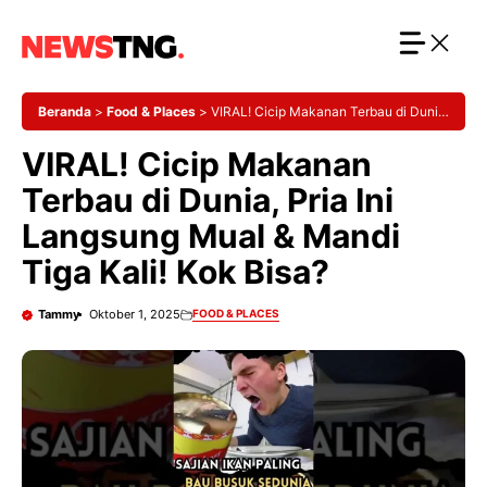
Langsung
ke
isi
Beranda
>
Food & Places
>
VIRAL! Cicip Makanan Terbau di Dunia,
Pria Ini Langsung Mual & Mandi Tiga Kali! Kok Bisa?
VIRAL! Cicip Makanan
Terbau di Dunia, Pria Ini
Langsung Mual & Mandi
Tiga Kali! Kok Bisa?
Tammy
Oktober 1, 2025
FOOD & PLACES